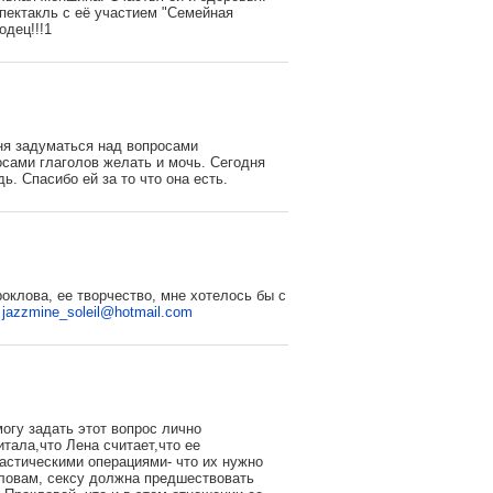
спектакль с её участием "Семейная
одец!!!1
ня задуматься над вопросами
росами глаголов желать и мочь. Сегодня
ь. Спасибо ей за то что она есть.
оклова, ее творчество, мне хотелось бы с
с
jazzmine_soleil@hotmail.com
могу задать этот вопрос лично
тала,что Лена считает,что ее
ластическими операциями- что их нужно
 словам, сексу должна предшествовать