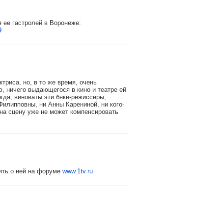
 ее гастролей в Воронеже:
9
триса, но, в то же время, очень
, ничего выдающегося в кино и театре ей
егда, виноваты эти бяки-режиссеры,
Филипповны, ни Анны Карениной, ни кого-
 на сцену уже не может компенсировать
рить о ней на форуме
www.1tv.ru