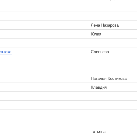
Лена Назарова
Юлия
озыска
Слепнева
Наталья Костикова
Клавдия
Татьяна