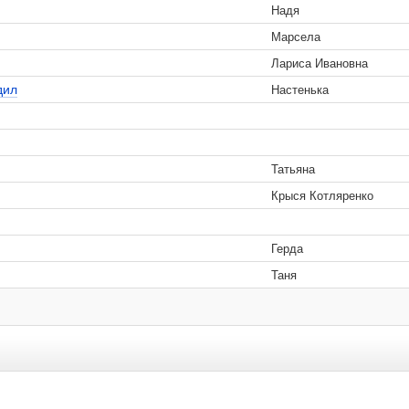
Надя
Марсела
Лариса Ивановна
дил
Настенька
Татьяна
Крыся Котляренко
Герда
Таня