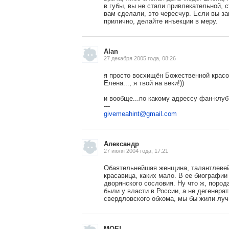
в губы, вы не стали привлекательной, 
вам сделали, это чересчур. Если вы з
прилично, делайте инъекции в меру.
Alan
27 декабря 2005 года, 08:26
я просто восхищён Божественной крас
Елена..., я твой на веки!))
и вообще...по какому адрессу фан-клуб
---
givemeahint@gmail.com
Александр
27 июля 2004 года, 17:21
Обаятельнейшая женщина, талантлевей
красавица, каких мало. В ее биографии
дворянского сословия. Ну что ж, пород
были у власти в России, а не дегенера
свердловского обкома, мы бы жили луч
MOE!