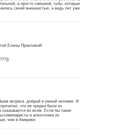
стильной, а просто смешной, губы, которые
анялись своей внешностью, а ведь лет уже
отой Елены Прокловой!
???))
шая актриса. добрый и умный человек. И
 прочитал, что ее предки были из
а сказывается во всем. Если бы такие
ты-семинаристы и алкоголики из
ше, чем в Америке.