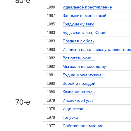
80-е
Идеальное преступление
1989
Запомните меня такой
1987
Грядущему веку
1985
Будь счастлива, Юлия!
1983
Поздняя любовь
1983
Из жизни начальника уголовного р
1983
Вот опять окно...
1982
Мы жили по соседству
1982
Будьте моим мужем...
1981
Верой и правдой
1980
Какие наши годы!
1980
70-е
Инспектор Гулл
1979
Ищи ветра...
1978
Голубка
1978
Собственное мнение
1977