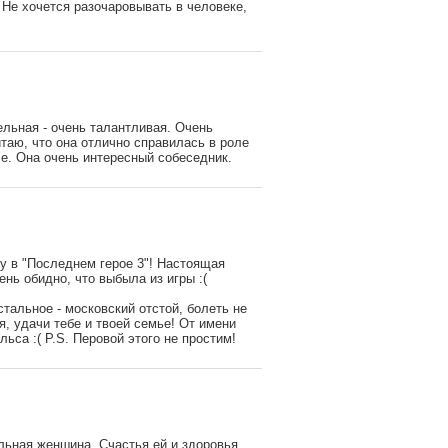
 Не хочется разочаровывать в человеке,
ельная - очень талантливая. Очень
итаю, что она отлично справилась в роле
е. Она очень интересный собеседник.
у в "Последнем герое 3"! Настоящая
нь обидно, что выбыла из игры :(
стальное - московский отстой, болеть не
ья, удачи тебе и твоей семье! От имени
ьса :( P.S. Перовой этого не простим!
льная женшина. Счастья ей и здоровья.