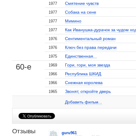
Смятение чувств
1977
Собака на сене
1977
Мимино
1977
Как Иванушка-дурачок за чудом хо
1977
Сентиментальный роман
1976
Ключ без права передачи
1976
Единственная...
1975
60-е
Гори, гори, моя звезда
1969
Республика ШКИД
1966
Снежная королева
1966
Звонят, откройте дверь
1965
Елена Проклова на сайте Кино-Театр.ru
Собака на сене
Мимино
1 кадр
1 кадр
Добавить ссылку...
Добавить фильм...
Отзывы
guru961