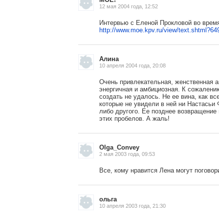
12 мая 2004 года, 12:52
Интервью с Еленой Прокловой во время
http://www.moe.kpv.ru/view/text.shtml?64
Алина
10 апреля 2004 года, 20:08
Очень привлекательная, женственная ак
энергичная и амбициозная. К сожалению
создать не удалось. Не ее вина, как вс
которые не увидели в ней ни Настасьи 
либо другого. Ее позднее возвращение
этих пробелов. А жаль!
Olga_Convey
2 мая 2003 года, 09:53
Все, кому нравится Лена могут погово
ольга
10 апреля 2003 года, 21:30