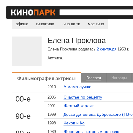
афиша
киночтиво
кино на тв
мое кино
Елена Проклова
Елена Проклова родилась
2 сентября
1953 г.
Актриса.
Фильмография актрисы
Галерея
Награды
А мама лучше!
2010
00-е
Счастье по рецепту
2006
Желтый карлик
2001
90-е
Досье детектива Дубровского (ТВ-
1999
Чехов и Ко
1998
Женщины, которым повезло
1989