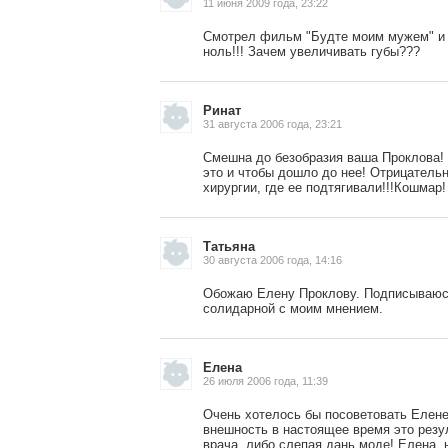
11 июня 2009 года, 23:22
Смотрел фильм "Будте моим мужем" и во
ноль!!! Зачем увеличивать губы???
Ринат
31 августа 2006 года, 23:21
Смешна до безобразия ваша Проклова! 
это и чтобы дошло до нее! Отрицатель
хирургии, где ее подтягивали!!!Кошмар!
Татьяна
30 августа 2006 года, 14:16
Обожаю Елену Проклову. Подписываюсь
солидарной с моим мнением.
Елена
26 июля 2006 года, 11:39
Очень хотелось бы посоветовать Елене
внешность в настоящее время это резу
врача, либо слепая дань моде! Елена, 