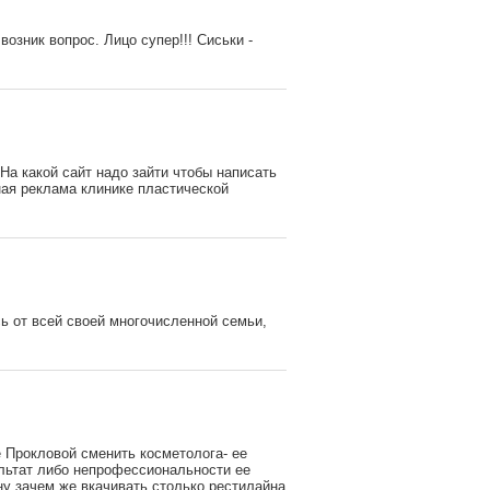
зник вопрос. Лицо супер!!! Сиськи -
На какой сайт надо зайти чтобы написать
ная реклама клинике пластической
 от всей своей многочисленной семьи,
 Прокловой сменить косметолога- ее
льтат либо непрофессиональности ее
ну зачем же вкачивать столько рестилайна