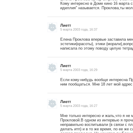
Кому интересно в Доме кино 16 марта 
идиллия" называется. Проклова,ты мол
Лиетт
5 марта 2003 года, 16:37
Елена Проклова впервые заставила ме
эстетики(красоты), этики (морали),воп
написала по этому поводу целую тетрад
Лиетт
5 марта 2003 года, 16:29
Если кому-нибудь вообще интересна Пр
ним пообщаться. Мне 18 лет мой адре
Лиетт
5 марта 2003 года, 16:27
Мне только интересно и жаль,что я не 
Прокловой.В одном из интервью я прочи
неправильно воспитывали (в связи с п
делать итп) и в то же время, по ее же