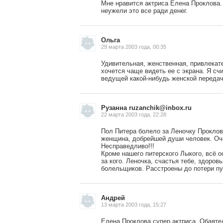
Мне нравится актриса Елена Проклова.
неужели это все ради денег.
Ольга
29 марта 2003 года, 00:35
Удивительная, женственная, привлекат
хочется чаще видеть ее с экрана. Я сч
ведущей какой-нибудь женской передач
Рузанна
ruzanchik@inbox.ru
22 марта 2003 года, 22:28
Пол Питера болело за Леночку Проклов
женщина, добрейшей души человек. Оче
Несправедливо!!!
Кроме нашего питерского Лыкого, всё о
за кого. Леночка, счастья тебе, здоров
болельщиков. Расстроены до потери пул
Андрей
13 марта 2003 года, 15:27
Елена Проклова супер актриса. Обаяте