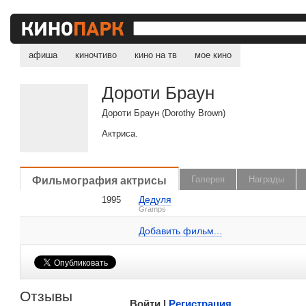
афиша
киночтиво
кино на тв
мое кино
Дороти Браун
Дороти Браун (Dorothy Brown)
Актриса.
, поделитесь своим мнением
Фильмография актрисы
Галерея
Награды
Дедуля
1995
Дороти Браун на IMDB.com
Gramps
Добавить ссылку...
Добавить фильм...
Малосодержательные и грубые отзывы нещадно 
Отзывы
Войти |
Регистрация