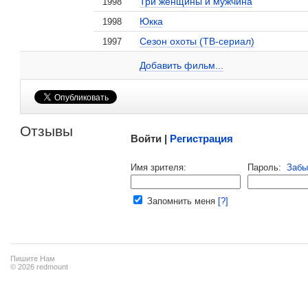
Три женщины и мужчина
1998
Невинные создания
2008
Юкка
1998
Криминальный отдел
1999
Сезон охоты (ТВ-сериал)
1997
Юрий Бердников на сайте Кино-Театр.ru
Добавить ссылку...
Добавить фильм...
Добавить фильм...
Малосодержательные и грубые отзывы нещадно 
Отзывы
Войти |
Регистрация
Напомнить пароль |
войти
|
регист
Имя зрителя:
Пароль:
Забы
Ваш e-mail:
Запомнить меня
[?]
Пишите Нам
© 2026 redmount