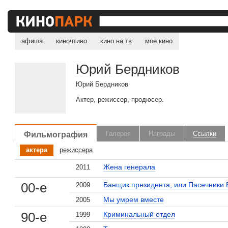
афиша
киночтиво
кино на тв
мое кино
Юрий Бердников
Юрий Бердников
Актер, режиссер, продюсер.
Фильмография
Галерея
Награды
Ссылки
актера
режиссера
Жена генерала
2011
00-е
Банщик президента, или Пасечники
2009
Мы умрем вместе
2005
, поделитесь своим мнением
90-е
Криминальный отдел
1999