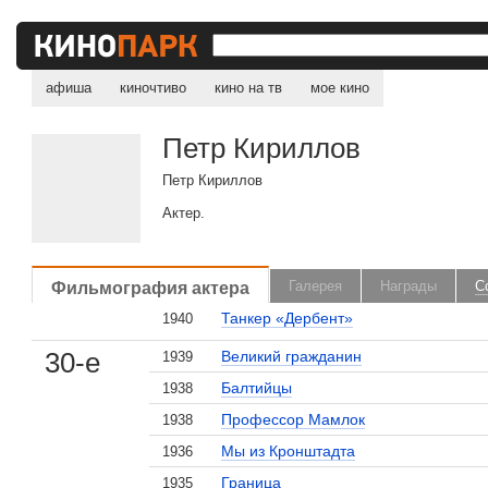
афиша
киночтиво
кино на тв
мое кино
Петр Кириллов
Петр Кириллов
Актер.
Фильмография актера
Галерея
Награды
С
Танкер «Дербент»
1940
30-е
Великий гражданин
1939
Балтийцы
1938
, поделитесь своим мнением
Профессор Мамлок
1938
Мы из Кронштадта
1936
Граница
1935