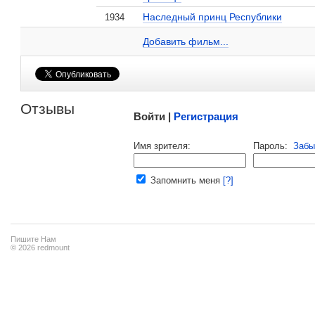
Наследный принц Республики
1934
Петр Кириллов на сайте Кино-Театр.ru
Добавить ссылку...
Добавить фильм...
Малосодержательные и грубые отзывы нещадно 
Отзывы
Войти |
Регистрация
Напомнить пароль |
войти
|
регист
Имя зрителя:
Пароль:
Забы
Ваш e-mail:
Запомнить меня
[?]
Пишите Нам
© 2026 redmount