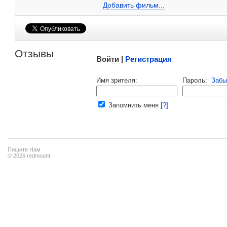
Добавить ссылку...
Добавить фильм...
Малосодержательные и грубые отзывы нещадно 
Отзывы
Войти |
Регистрация
Напомнить пароль |
войти
|
регист
Имя зрителя:
Пароль:
Забы
Ваш e-mail:
Запомнить меня
[?]
Пишите Нам
© 2026 redmount