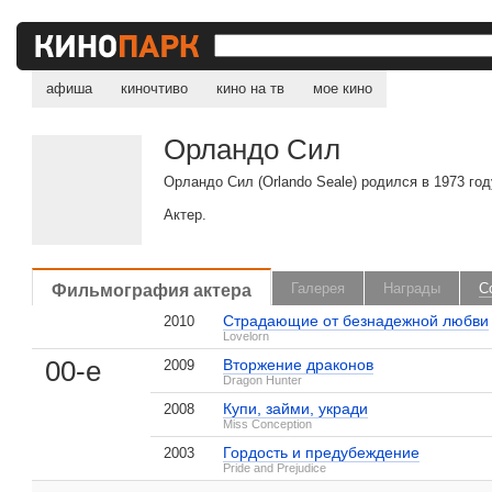
афиша
киночтиво
кино на тв
мое кино
Орландо Сил
Орландо Сил (Orlando Seale) родился в 1973 год
Актер.
Фильмография актера
Галерея
Награды
С
Страдающие от безнадежной любви
2010
Lovelorn
, поделитесь своим мнением
00-е
Вторжение драконов
2009
Dragon Hunter
Купи, займи, укради
2008
Miss Conception
Гордость и предубеждение
2003
Орландо Сил на IMDB.com
Pride and Prejudice