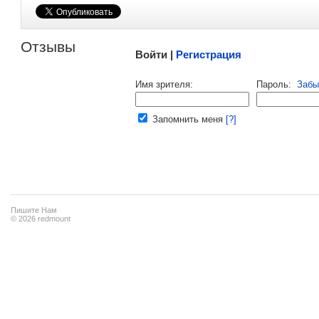
Малосодержательные и грубые отзывы нещадно 
Отзывы
Войти |
Регистрация
Напомнить пароль |
войти
|
регист
Имя зрителя:
Пароль:
Забы
Ваш e-mail:
Запомнить меня
[?]
Пишите Нам
© 2026 redmount