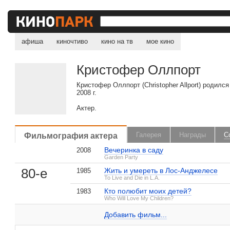
афиша
киночтиво
кино на тв
мое кино
Кристофер Оллпорт
Кристофер Оллпорт (Christopher Allport) родилс
2008 г.
Актер.
Фильмография актера
Галерея
Награды
С
, поделитесь своим мнением
Вечеринка в саду
2008
Garden Party
80-е
Жить и умереть в Лос-Анджелесе
1985
To Live and Die in L.A.
Кто полюбит моих детей?
1983
Кристофер Оллпорт на IMDB.com
Who Will Love My Children?
Добавить ссылку...
Добавить фильм...