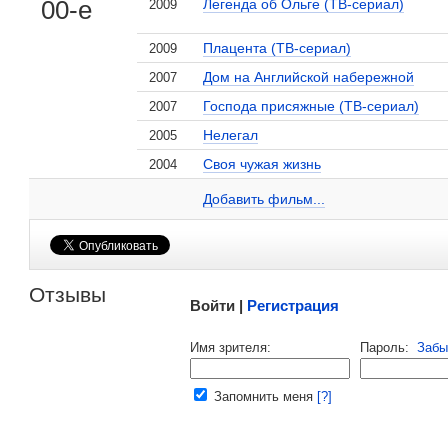
00-е
Легенда об Ольге (ТВ-сериал)
2009
Плацента (ТВ-сериал)
2009
, поделитесь своим мнением
Дом на Английской набережной
2007
Господа присяжные (ТВ-сериал)
2007
Нелегал
2005
Своя чужая жизнь
2004
Екатерина Унтилова на сайте Кино-Театр.ru
Добавить ссылку...
Добавить фильм...
Малосодержательные и грубые отзывы нещадно 
Отзывы
Войти |
Регистрация
Напомнить пароль |
войти
|
регист
Имя зрителя:
Пароль:
Забы
Ваш e-mail:
Запомнить меня
[?]