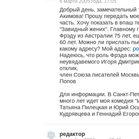
6 марта 2005 года, 17:05
Добрый день, замечательный 
Акимова! Прошу передать мо
часть. Хочу показать в впаш 
"Завидный жених". Главному г
Фрэду из Австралии 75 лет, ещ
60 лет. Можно ли прислать пь
какому адресу? Мой адрес:
po
Надеюсь, что роль Фрэда мож
неувядавемого Игоря Дмитри
отклик,
член Союза писателей Москв
Попов
Для информации. В Санкт-Пет
много лет идет моя комедия "
Татьяна Пилецкая и Юрий Ось
Кудрявцева и Геннадий Егоро
, поделитесь своим мнением
редактор