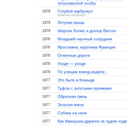
титулованной особы
Голубой карбункул
1979
Блакiтны карбункул
Летучая мышь
1979
Шерлок Холмс и доктор Ватсон
1979
Младший научный сотрудник
1978
Ярославна, королева Франции
1978
Огненные дороги
1978
Уходя — уходи
1978
По улицам комод водили...
1978
Это было в Коканде
1977
Туфли с золотыми пряжками
1977
Обратная связь
1977
Золотая мина
1977
Собака на сене
1977
Как Иванушка-дурачок за чудом ход
1977