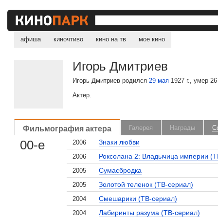
афиша
киночтиво
кино на тв
мое кино
Игорь Дмитриев
Игорь Дмитриев родился
29 мая
1927 г., умер 26
Актер.
Фильмография актера
Галерея
Награды
С
00-е
Знаки любви
2006
Роксолана 2: Владычица империи (Т
2006
Сумасбродка
2005
Золотой теленок (ТВ-сериал)
2005
Смешарики (ТВ-сериал)
2004
Лабиринты разума (ТВ-сериал)
2004