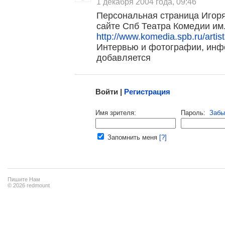
1 декабря 2004 года, 09:46
Персональная страница Игор
сайте Спб Театра Комедии им
http://www.komedia.spb.ru/artist
Интервью и фотографии, инф
добавляется
Малосодержательные и грубые отзывы нещадно 
Войти |
Регистрация
Напомнить пароль |
войти
|
регист
Имя зрителя:
Пароль:
Забы
Ваш e-mail:
Запомнить меня
[?]
Пишите Нам
© 2026 redmount