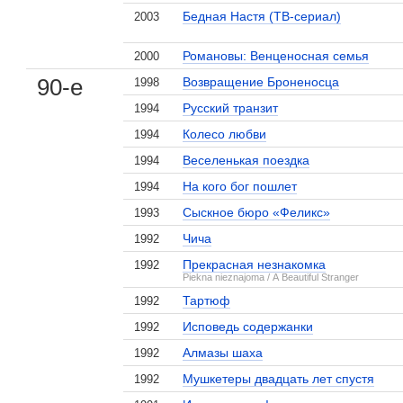
Бедная Настя (ТВ-сериал)
2003
Романовы: Венценосная семья
2000
90-е
Возвращение Броненосца
1998
Русский транзит
1994
Колесо любви
1994
Веселенькая поездка
1994
На кого бог пошлет
1994
Сыскное бюро «Феликс»
1993
Чича
1992
Прекрасная незнакомка
1992
Piekna nieznajoma / A Beautiful Stranger
Тартюф
1992
Исповедь содержанки
1992
Алмазы шаха
1992
Мушкетеры двадцать лет спустя
1992