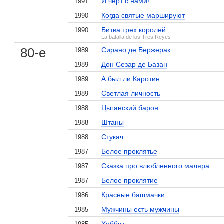
И черт с нами!
1991
Когда святые маршируют
1990
Битва трех королей
1990
La batalla de los Tres Reyes
80-е
Сирано де Бержерак
1989
Дон Сезар де Базан
1989
А был ли Каротин
1989
Светлая личность
1989
Цыганский барон
1988
Штаны
1988
Стукач
1988
Белое проклятье
1987
Сказка про влюбленного маляра
1987
Белое проклятие
1987
Красные башмачки
1986
Мужчины есть мужчины
1985