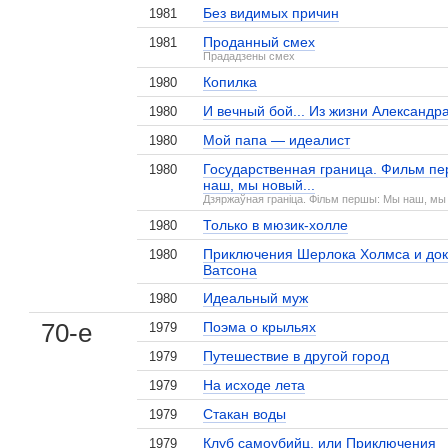
Без видимых причин
1981
Проданный смех
1981
Прададзены смех
Копилка
1980
И вечный бой... Из жизни Александр
1980
Мой папа — идеалист
1980
Государственная граница. Фильм п
1980
наш, мы новый...
Дзяржаўная граніца. Фільм першы: Мы наш, мы 
Только в мюзик-холле
1980
Приключения Шерлока Холмса и док
1980
Ватсона
Идеальный муж
1980
70-е
Поэма о крыльях
1979
Путешествие в другой город
1979
На исходе лета
1979
Стакан воды
1979
Клуб самоубийц, или Приключения
1979