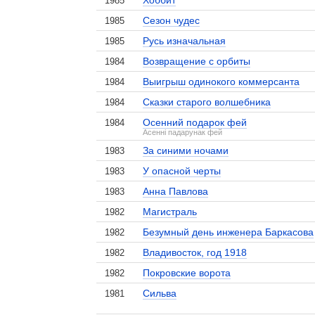
Хоббит
1985
Сезон чудес
1985
Русь изначальная
1985
Возвращение с орбиты
1984
Выигрыш одинокого коммерсанта
1984
Сказки старого волшебника
1984
Осенний подарок фей
1984
Асенні падарунак фей
За синими ночами
1983
У опасной черты
1983
Анна Павлова
1983
Магистраль
1982
Безумный день инженера Баркасова
1982
Владивосток, год 1918
1982
Покровские ворота
1982
Сильва
1981