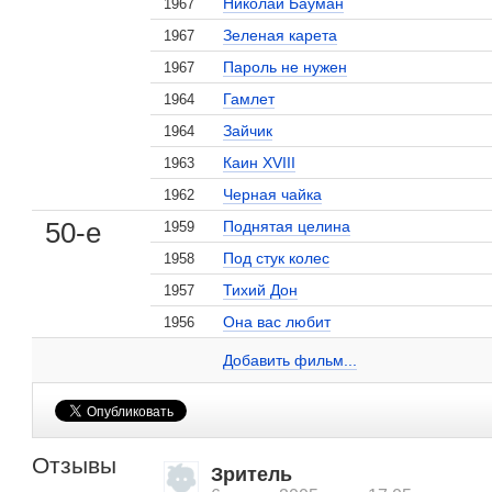
Николай Бауман
1967
Зеленая карета
1967
Пароль не нужен
1967
Гамлет
1964
Зайчик
1964
Каин XVIII
1963
Черная чайка
1962
50-е
Поднятая целина
1959
Под стук колес
1958
Тихий Дон
1957
Она вас любит
1956
Игорь Дмитриев на сайте Кино-Театр.ru
Добавить ссылку...
Добавить фильм...
Отзывы
Зритель