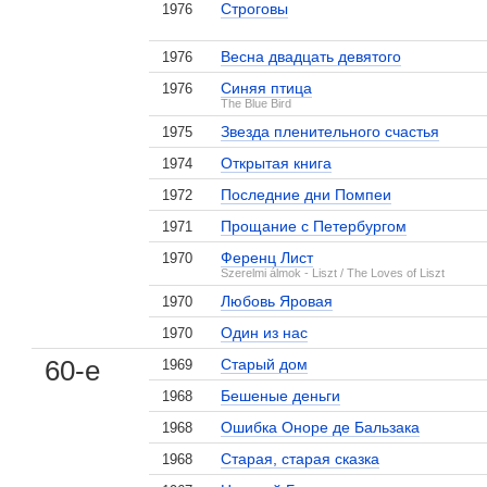
Строговы
1976
Весна двадцать девятого
1976
Синяя птица
1976
The Blue Bird
Звезда пленительного счастья
1975
Открытая книга
1974
Последние дни Помпеи
1972
Прощание с Петербургом
1971
Ференц Лист
1970
Szerelmi álmok - Liszt / The Loves of Liszt
Любовь Яровая
1970
Один из нас
1970
60-е
Старый дом
1969
Бешеные деньги
1968
Ошибка Оноре де Бальзака
1968
Старая, старая сказка
1968