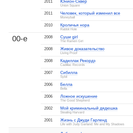
Юнион-Сквер
2011
Union Square
Человек, который изменил все
2011
Moneyball
Кроличья нора
2010
Rabbit Hole
00-е
Суши girl
2008
The Ramen Girl
Живое доказательство
2008
Living Proof
Кадиллак Рекордз
2008
Cadillac Records
Сибилла
2007
Sybil
Белла
2006
Bella
, поделитесь своим мнением
Ложное искушение
2006
The Good Shepherd
Мой криминальный дядюшка
2002
Stealing Harvard
Жизнь с Джуди Гарленд
2001
Тэмми Бланшард на IMDB.com
Life with Judy Garland: Me and My Shadows
Чем дальше в лес...
2002
Золотой глобус
Номинация «Лучшая актриса второго п
1 кадр
Добавить ссылку...