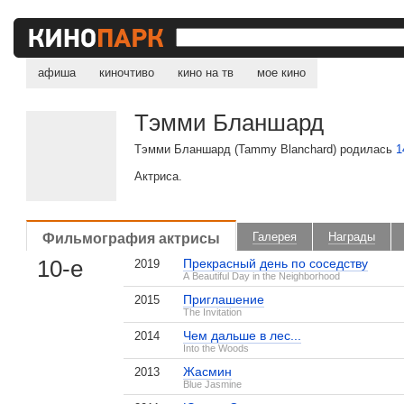
афиша
киночтиво
кино на тв
мое кино
Тэмми Бланшард
Тэмми Бланшард (Tammy Blanchard) родилась
1
Актриса.
Фильмография актрисы
Галерея
Награды
10-е
Прекрасный день по соседству
2019
A Beautiful Day in the Neighborhood
Приглашение
2015
The Invitation
Чем дальше в лес...
2014
Into the Woods
Жасмин
2013
Blue Jasmine