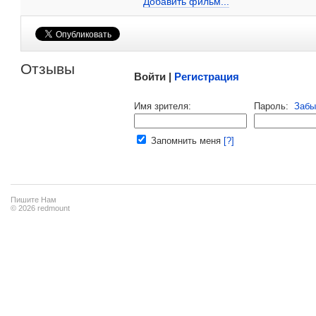
Добавить фильм...
телефильме», фильм
«Жизнь с Джуди
Малосодержательные и грубые отзывы нещадно 
Отзывы
Войти |
Регистрация
Напомнить пароль |
войти
|
регист
Имя зрителя:
Пароль:
Забы
Ваш e-mail:
Запомнить меня
[?]
Пишите Нам
© 2026 redmount