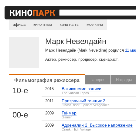
афиша
киночтиво
кино на тв
мое кино
Марк Невелдайн
Марк Невелдайн (Mark Neveldine) родился
11 ма
Актер, режиссер, продюсер, сценарист.
Фильмография режиссера
Галерея
Награды
10-е
Ватиканские записи
2015
The Vatican Tapes
Призрачный гонщик 2
2011
Ghost Rider: Spirit of Vengeance
, поделитесь своим мнением
00-е
Геймер
2009
Gamer
Адреналин 2: Высокое напряжение
2009
Crank: High Voltage