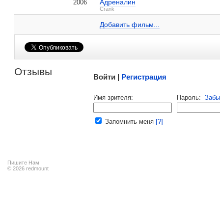
Адреналин
2006
Марк Невелдайн на IMDB.com
Crank
Добавить ссылку...
Добавить фильм...
Малосодержательные и грубые отзывы нещадно 
Отзывы
Войти |
Регистрация
Напомнить пароль |
войти
|
регист
Имя зрителя:
Пароль:
Забы
Ваш e-mail:
Запомнить меня
[?]
Пишите Нам
© 2026 redmount