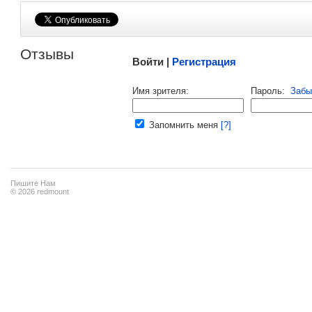
Малосодержательные и грубые отзывы нещадно 
Отзывы
Войти |
Регистрация
Напомнить пароль |
войти
|
регист
Имя зрителя:
Пароль:
Забы
Ваш e-mail:
Запомнить меня
[?]
Пишите Нам
© 2026 redmount