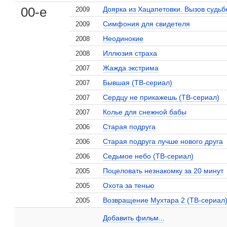
00-е
Доярка из Хацапетовки. Вызов судьб
2009
Симфония для свидетеля
2009
Неодинокие
2008
Иллюзия страха
2008
Жажда экстрима
2007
Бывшая (ТВ-сериал)
2007
Сердцу не прикажешь (ТВ-сериал)
2007
Колье для снежной бабы
2007
Старая подруга
2006
Старая подруга лучше нового друга
2006
, поделитесь своим мнением
Седьмое небо (ТВ-сериал)
2006
Поцеловать незнакомку за 20 минут
2005
Охота за тенью
2005
Возвращение Мухтара 2 (ТВ-сериал
2005
Людмила Загорская на сайте Кино-Театр.ru
Добавить ссылку...
Добавить фильм...