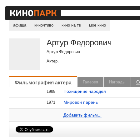
афиша
киночтиво
кино на тв
мое кино
Артур Федорович
Артур Федорович
Актер.
, поделитесь своим мнением
Фильмография актера
Галерея
Награды
С
Похищение чародея
1989
Мировой парень
1971
Артур Федорович на сайте Кино-Театр.ru
Добавить ссылку...
Добавить фильм...
Малосодержательные и грубые отзывы нещадно 