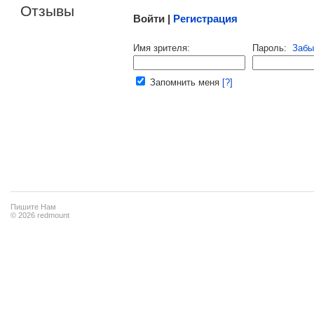
Отзывы
Войти |
Регистрация
Напомнить пароль |
войти
|
регист
Имя зрителя:
Пароль:
Забы
Ваш e-mail:
Запомнить меня
[?]
Пишите Нам
© 2026 redmount