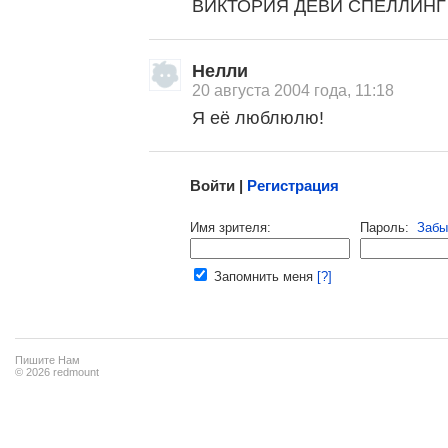
ВИКТОРИЯ ДЕВИ СПЕЛЛИНГ 
Нелли
20 августа 2004 года, 11:18
Я её люблюлю!
Малосодержательные и грубые отзывы нещадно 
Войти |
Регистрация
Напомнить пароль |
войти
|
регист
Имя зрителя:
Пароль:
Забы
Ваш e-mail:
Запомнить меня
[?]
Пишите Нам
© 2026 redmount