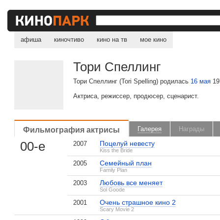
афиша
киночтиво
кино на тв
мое кино
Тори Спеллинг
Тори Спеллинг (Tori Spelling) родилась
16 мая
197
Актриса, режиссер, продюсер, сценарист.
Фильмография актрисы
Галерея
Награды
00-е
Поцелуй невесту
2007
Kiss the Bride
Семейный план
2005
Family Plan
Любовь все меняет
2003
Sol Goode
Очень страшное кино 2
2001
Scary Movie 2