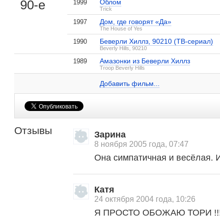
90-е
Облом
1999
Trick
Дом, где говорят «Да»
1997
The House of Yes
Беверли Хиллз, 90210 (ТВ-сериал)
1990
Beverly Hills, 90210
Амазонки из Беверли Хиллз
1989
Тори Спеллинг на IMDB.com
Troop Beverly Hills
Очень страшное кино 2
1 кадр
Добавить ссылку...
Добавить фильм...
Отзывы
Зарина
8 ноября 2005 года, 07:47
Она симпатичная и весёлая. 
Катя
, поделитесь своим мнением
24 октября 2004 года, 10:26
Я ПРОСТО ОБОЖАЮ ТОРИ !!