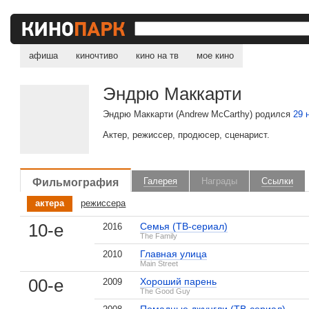
афиша
киночтиво
кино на тв
мое кино
Эндрю Маккарти
Эндрю Маккарти (Andrew McCarthy) родился
29 
Актер, режиссер, продюсер, сценарист.
Фильмография
Галерея
Награды
Ссылки
актера
режиссера
10-е
Семья (ТВ-сериал)
2016
The Family
Главная улица
2010
Main Street
00-е
Хороший парень
2009
The Good Guy