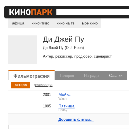
афиша
киночтиво
кино на тв
мое кино
Ди Джей Пу
Ди Джей Пу (D.J. Pooh)
Актер, режиссер, продюсер, сценарист.
Фильмография
Галерея
Награды
Ссылки
, поделитесь своим мнением
актера
режиссера
Мойка
2001
Wash
Пятница
Мойка
1995
2001
Ди Джей Пу на IMDB.com
Friday
Wash
Добавить ссылку...
Добавить фильм...
Добавить фильм...