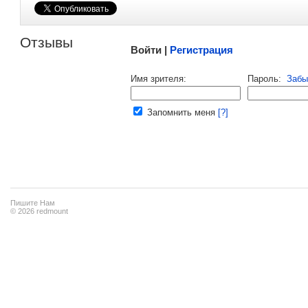
Малосодержательные и грубые отзывы нещадно 
Отзывы
Войти |
Регистрация
Напомнить пароль |
войти
|
регист
Имя зрителя:
Пароль:
Забы
Ваш e-mail:
Запомнить меня
[?]
Пишите Нам
© 2026 redmount