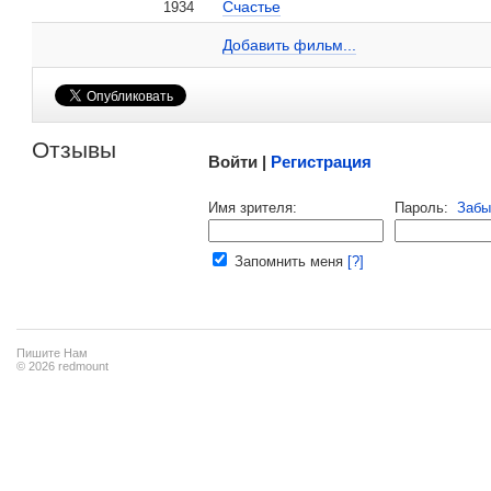
Счастье
1934
Елена Егорова на сайте Кино-Театр.ru
Добавить ссылку...
Добавить фильм...
Малосодержательные и грубые отзывы нещадно 
Отзывы
Войти |
Регистрация
Напомнить пароль |
войти
|
регист
Имя зрителя:
Пароль:
Забы
Ваш e-mail:
Запомнить меня
[?]
Пишите Нам
© 2026 redmount