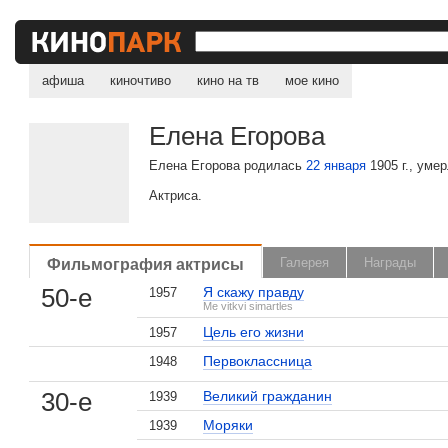
афиша
киночтиво
кино на тв
мое кино
Елена Егорова
Елена Егорова родилась
22 января
1905 г., умер
Актриса.
Фильмография актрисы
Галерея
Награды
50-е
Я скажу правду
1957
Me vitkvi simartles
Цель его жизни
1957
, поделитесь своим мнением
Первоклассница
1948
30-е
Великий гражданин
1939
Моряки
1939