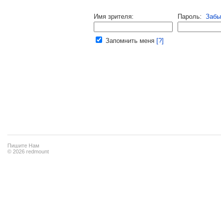
Напомнить пароль |
войти
|
регист
Имя зрителя:
Пароль:
Забы
Ваш e-mail:
Запомнить меня
[?]
Пишите Нам
© 2026 redmount