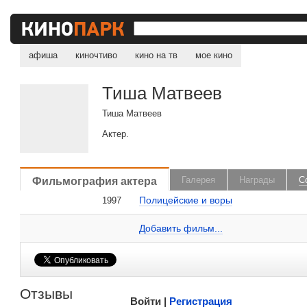
афиша
киночтиво
кино на тв
мое кино
Тиша Матвеев
Тиша Матвеев
Актер.
, поделитесь своим мнением
Фильмография актера
Галерея
Награды
С
Полицейские и воры
1997
Тиша Матвеев на сайте Кино-Театр.ru
Добавить ссылку...
Добавить фильм...
Малосодержательные и грубые отзывы нещадно 
Отзывы
Войти |
Регистрация