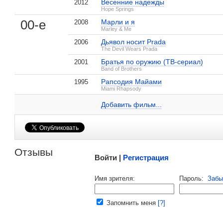
Весенние надежды
2012
Hope Springs
00-е
Марли и я
2008
Marley & Me
, поделитесь своим мнением
Дьявол носит Prada
2006
The Devil Wears Prada
Братья по оружию (ТВ-сериал)
2001
Band of Brothers
Рапсодия Майами
1995
Дэвид Фрэнкел на IMDB.com
Miami Rhapsody
Добавить ссылку...
Добавить фильм...
Малосодержательные и грубые отзывы нещадно 
Отзывы
Войти |
Регистрация
Напомнить пароль |
войти
|
регист
Имя зрителя:
Пароль:
Забы
Ваш e-mail:
Запомнить меня
[?]