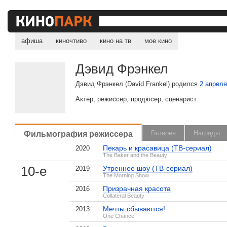
афиша
киночтиво
кино на тв
мое кино
Дэвид Фрэнкел
Дэвид Фрэнкел (David Frankel) родился
2 апрел
Актер, режиссер, продюсер, сценарист.
Фильмография режиссера
Галерея
Награды
Пекарь и красавица (ТВ-сериал)
2020
The Baker and the Beauty
10-е
Утреннее шоу (ТВ-сериал)
2019
The Morning Show
Призрачная красота
2016
Collateral Beauty
Мечты сбываются!
2013
One Chance