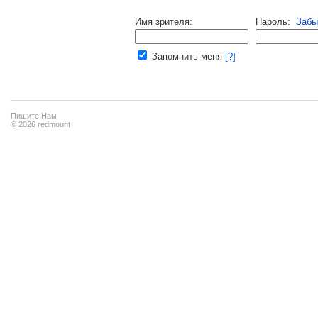
Напомнить пароль |
войти
|
регист
Имя зрителя:
Пароль:
Забы
Ваш e-mail:
Запомнить меня
[?]
Пишите Нам
© 2026 redmount