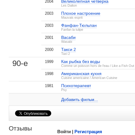
Великолепная четверка
2004
Les Dalton
Плохое настроение
2003
Mauvais esprit
Фанфан-Тюльпан
2003
Fanfan la tulipe
Васаби
2001
Wasabi
Такси 2
2000
Taxi 2
, поделитесь своим мнением
90-е
Как рыбка без воды
1999
Comme un poisson hors de l'eau / Like a Fish Out
Американская кухня
1998
Cuisine americaine / American Cuisine
Психотерапевт
1981
Мишель Мюллер на IMDB.com
Psy
Васаби
3 кадра
Добавить ссылку...
Добавить фильм...
Малосодержательные и грубые отзывы нещадно 
Отзывы
Войти |
Регистрация