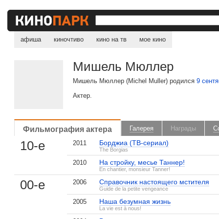
афиша
киночтиво
кино на тв
мое кино
Мишель Мюллер
Мишель Мюллер (Michel Muller) родился
9 сент
Актер.
Фильмография актера
Галерея
Награды
С
10-е
Борджиа (ТВ-сериал)
2011
The Borgias
На стройку, месье Таннер!
2010
En chantier, monsieur Tanner!
00-е
Справочник настоящего мстителя
2006
Guide de la petite vengeance
Наша безумная жизнь
2005
La vie est à nous!