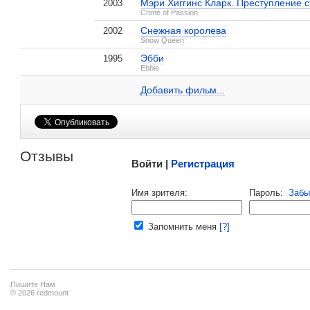
, поделитесь своим мнением
Мэри Хиггинс Кларк. Преступление с
2003
Crime of Passion
Снежная королева
2002
Snow Queen
Эбби
1995
Дженнифер Клеман на IMDB.com
Ebbie
Зомби по имени Фидо
1 кадр
Добавить ссылку...
Добавить фильм...
Малосодержательные и грубые отзывы нещадно 
Отзывы
Войти |
Регистрация
Напомнить пароль |
войти
|
регист
Имя зрителя:
Пароль:
Забы
Ваш e-mail:
Запомнить меня
[?]
Пишите Нам
© 2026 redmount