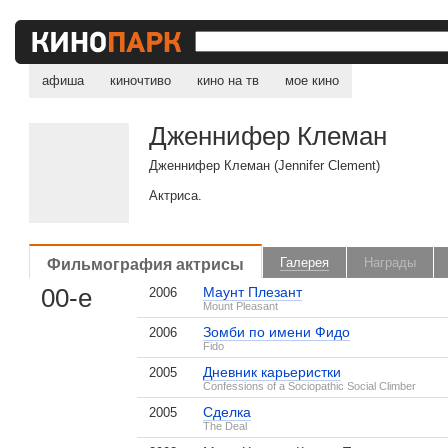
афиша
киночтиво
кино на тв
мое кино
Дженнифер Клеман
Дженнифер Клеман (Jennifer Clement)
Актриса.
Фильмография актрисы
Галерея
Награды
00-е
Маунт Плезант
2006
Mount Pleasant
Зомби по имени Фидо
2006
Fido
Дневник карьеристки
2005
Confessions of a Sociopathic Social Climber
Сделка
2005
The Deal