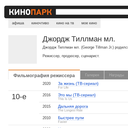
афиша
киночтиво
кино на тв
мое кино
Джордж Тиллман мл.
Джордж Тиллман мл. (George Tillman Jr.) родил
Режиссер, продюсер, сценарист.
Фильмография режиссера
Галерея
Награды
За жизнь (ТВ-сериал)
2020
For Life
10-е
Это мы (ТВ-сериал)
2016
This Is Us
Дальняя дорога
2015
The Longest Ride
, поделитесь своим мнением
Быстрее пули
2010
Faster