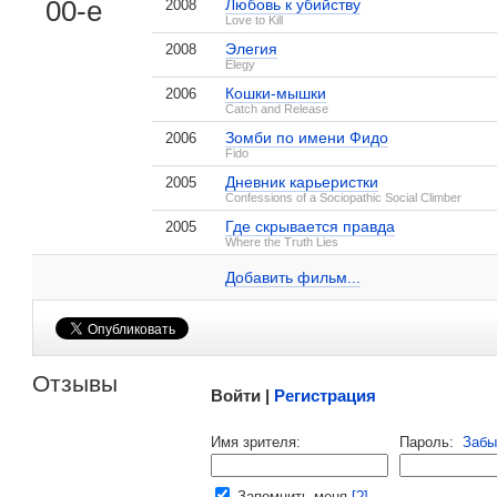
00-е
Любовь к убийству
2008
Love to Kill
Элегия
2008
Elegy
Кошки-мышки
2006
Catch and Release
, поделитесь своим мнением
Зомби по имени Фидо
2006
Fido
Дневник карьеристки
2005
Confessions of a Sociopathic Social Climber
Где скрывается правда
2005
Соня Беннетт на IMDB.com
Where the Truth Lies
Зомби по имени Фидо
1 кадр
Добавить ссылку...
Добавить фильм...
Малосодержательные и грубые отзывы нещадно 
Отзывы
Войти |
Регистрация
Напомнить пароль |
войти
|
регист
Имя зрителя:
Пароль:
Забы
Ваш e-mail:
Запомнить меня
[?]