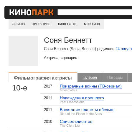
афиша
киночтиво
кино на тв
мое кино
Соня Беннетт
Соня Беннетт (Sonja Bennett) родилась
24 авгус
Актриса, сценарист.
Фильмография актрисы
Галерея
Награды
10-е
Призрачные войны (ТВ-сериал)
2017
Ghost Wars
Наваждения прошлого
2011
Past Obsessions
Восстание планеты обезьян
2011
Rise of the Planet of the Apes
Список клиентов
2010
The Client List