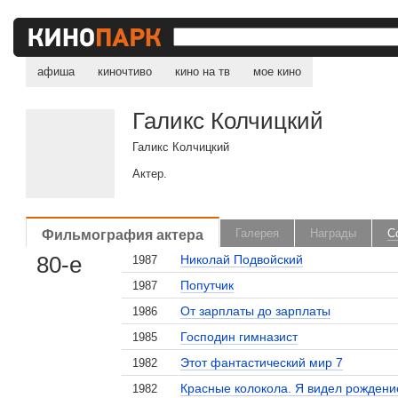
афиша
киночтиво
кино на тв
мое кино
Галикс Колчицкий
Галикс Колчицкий
Актер.
Фильмография актера
Галерея
Награды
С
80-е
Николай Подвойский
1987
Попутчик
1987
От зарплаты до зарплаты
1986
Господин гимназист
1985
Этот фантастический мир 7
1982
Красные колокола. Я видел рождени
1982