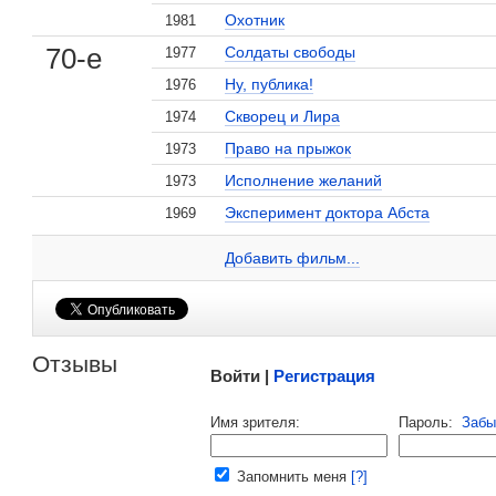
Охотник
1981
70-е
Солдаты свободы
1977
Ну, публика!
1976
, поделитесь своим мнением
Скворец и Лира
1974
Право на прыжок
1973
Исполнение желаний
1973
Эксперимент доктора Абста
1969
Галикс Колчицкий на сайте Кино-Театр.ru
Добавить ссылку...
Добавить фильм...
Малосодержательные и грубые отзывы нещадно 
Отзывы
Войти |
Регистрация
Напомнить пароль |
войти
|
регист
Имя зрителя:
Пароль:
Забы
Ваш e-mail:
Запомнить меня
[?]