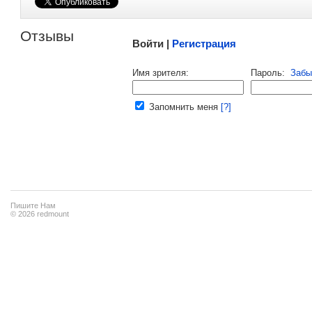
Малосодержательные и грубые отзывы нещадно 
Отзывы
Войти |
Регистрация
Напомнить пароль |
войти
|
регист
Имя зрителя:
Пароль:
Забы
Ваш e-mail:
Запомнить меня
[?]
Пишите Нам
© 2026 redmount