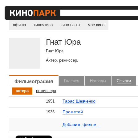
афиша
киночтиво
кино на тв
мое кино
Гнат Юра
Гнат Юра
Актер, режиссер.
Фильмография
Галерея
Награды
Ссылки
, поделитесь своим мнением
актера
режиссера
Тарас Шевченко
1951
Прометей
В степях Украины
1935
1952
Гнат Юра на сайте Кино-Театр.ru
Добавить ссылку...
Добавить фильм...
Добавить фильм...