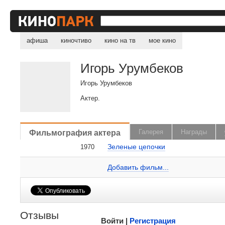
афиша
киночтиво
кино на тв
мое кино
Игорь Урумбеков
Игорь Урумбеков
Актер.
, поделитесь своим мнением
Фильмография актера
Галерея
Награды
Зеленые цепочки
1970
Игорь Урумбеков на сайте Кино-Театр.ru
Добавить ссылку...
Добавить фильм...
Малосодержательные и грубые отзывы нещадно
Отзывы
Войти |
Регистрация