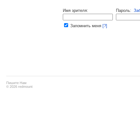
Напомнить пароль |
войти
|
реги
Имя зрителя:
Пароль:
За
Ваш e-mail:
Запомнить меня
[?]
Пишите Нам
© 2026 redmount