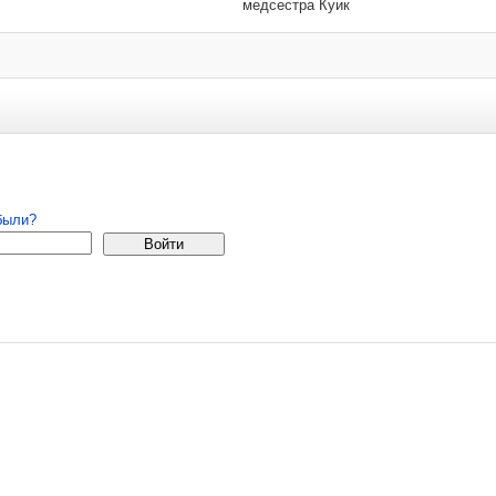
медсестра Куик
 удаляются.
страция
были?