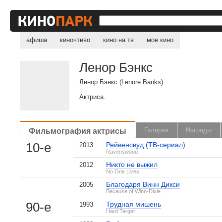
афиша
киночтиво
кино на тв
мое кино
Ленор Бэнкс
Ленор Бэнкс (Lenore Banks)
Актриса.
Фильмография актрисы
Галерея
Награды
10-е
Рейвенсвуд (ТВ-сериал)
2013
Ravenswood
Никто не выжил
2012
No One Lives
, поделитесь своим мнением
Благодаря Винн Дикси
2005
Because of Winn-Dixie
90-е
Трудная мишень
1993
Hard Target