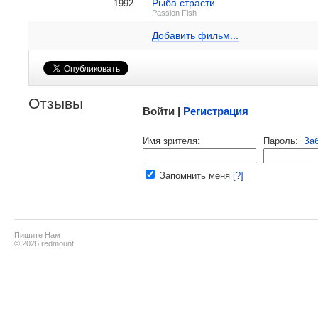
Рыба страсти
1992
Ленор Бэнкс на IMDB.com
Passion Fish
Добавить ссылку...
Добавить фильм...
Малосодержательные и грубые отзывы нещадно
Отзывы
Войти |
Регистрация
Напомнить пароль |
войти
|
реги
Имя зрителя:
Пароль:
За
Ваш e-mail:
Запомнить меня
[?]
Пишите Нам
© 2026 redmount