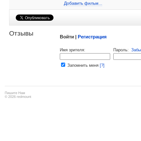
Добавить ссылку...
Добавить фильм...
Малосодержательные и грубые отзывы нещадно 
Отзывы
Войти |
Регистрация
Напомнить пароль |
войти
|
регист
Имя зрителя:
Пароль:
Забы
Ваш e-mail:
Запомнить меня
[?]
Пишите Нам
© 2026 redmount