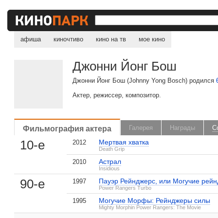
афиша
киночтиво
кино на тв
мое кино
Джонни Йонг Бош
Джонни Йонг Бош (Johnny Yong Bosch) родился
Актер, режиссер, композитор.
Фильмография актера
Галерея
Награды
С
10-е
Мертвая хватка
2012
Death Grip
, поделитесь своим мнением
Астрал
2010
Insidious
90-е
Пауэр Рейнджерс, или Могучие рейн
1997
Power Rangers Turbo
Могучие Морфы: Рейнджеры силы
1995
Джонни Йонг Бош на IMDB.com
Mighty Morphin Power Rangers: The Movie