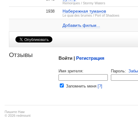
Remorques / Stormy Waters
Набережная туманов
1938
Мишель Морган на IMDB.com
Le quai des brumes / Port of Shadows
Ночная Маргарита
Минута истины
4 кадра
2 кадра
Добавить ссылку...
Добавить фильм...
1946
Канны
Приз за лучшую женскую роль
, фил
Малосодержательные и грубые отзывы нещадно 
Отзывы
Войти |
Регистрация
Напомнить пароль |
войти
|
регист
Имя зрителя:
Пароль:
Забы
Ваш e-mail:
Запомнить меня
[?]
Пишите Нам
© 2026 redmount