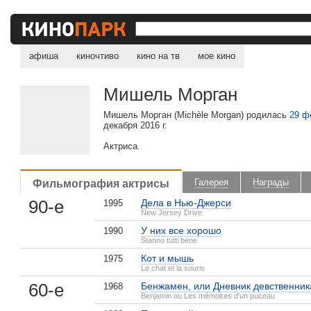
афиша
киночтиво
кино на тв
мое кино
Мишель Морган
Мишель Морган (Michèle Morgan) родилась
29 ф
декабря 2016 г.
Актриса.
Фильмография актрисы
Галерея
Награды
90-е
Дела в Нью-Джерси
1995
New Jersey Drive
У них все хорошо
1990
Stanno tutti bene
Кот и мышь
1975
Le chat et la souris
60-е
Бенжамен, или Дневник девственник
1968
Benjamin ou Les mémoires d'un puceau