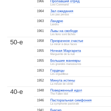
Пропавший отряд
1966
Lost Command
Зал ожидания
1964
Les pas perdus
Ландрю
1963
Landru
Львы на свободе
1961
Les lions sont lâchés
50-е
Призрачное счастье
1958
Le miroir à deux faces
Ночная Маргарита
1955
Marguerite de la nuit
Большие маневры
1955
Les grandes manoeuvres
Гордецы
1953
Les orgueilleux
Минута истины
1952
La minute de vérité
40-е
Поверженный идол
1948
The Fallen Idol
, поделитесь своим мнением
Пасторальная симфония
1946
La symphonie pastorale
Буксир
1941