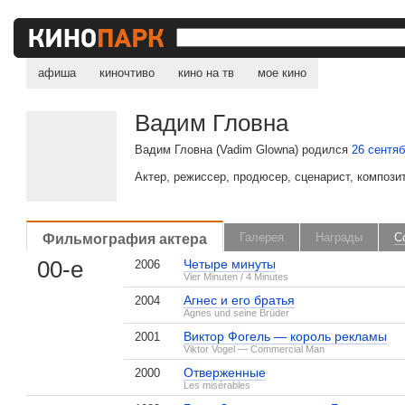
афиша
киночтиво
кино на тв
мое кино
Вадим Гловна
Вадим Гловна (Vadim Glowna) родился
26 сентя
Актер, режиссер, продюсер, сценарист, компози
Фильмография актера
Галерея
Награды
С
00-е
Четыре минуты
2006
Vier Minuten / 4 Minutes
Агнес и его братья
2004
Agnes und seine Brüder
Виктор Фогель — король рекламы
2001
Viktor Vogel — Commercial Man
Отверженные
2000
Les misérables