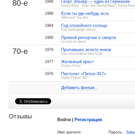
80-е
Георг Эльзер — один из Германии
1989
Georg Elser - Einer aus Deutschland / Georg Else
Если ты где-нибудь есть
1988
Wherever You Are...
Год спокойного солнца
1984
Rok spokojnego slonca
Прямой репортаж о смерти
1980
La mort en direct
, поделитесь своим мнением
70-е
Пропавшее золото инков
1978
Das verschollene Inka-Gold
Железный крест
1977
Cross of Iron
Пистолет «Питон-357»
1976
Вадим Гловна на IMDB.com
Police Python 357
Добавить ссылку...
Добавить фильм...
Малосодержательные и грубые отзывы нещадно 
Отзывы
Войти |
Регистрация
Напомнить пароль |
войти
|
регист
Имя зрителя:
Пароль:
Забы