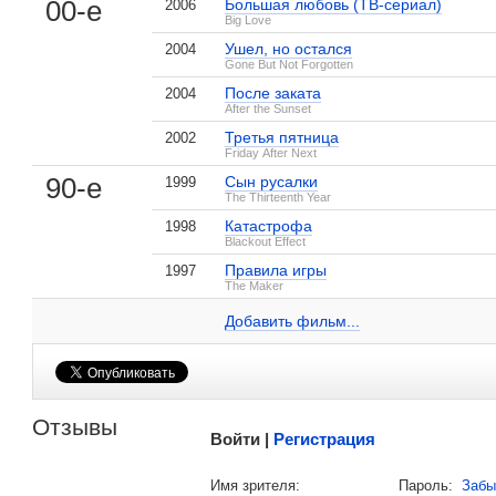
00-е
Большая любовь (ТВ-сериал)
2006
Big Love
Ушел, но остался
2004
Gone But Not Forgotten
После заката
2004
After the Sunset
Третья пятница
2002
Friday After Next
, поделитесь своим мнением
90-е
Сын русалки
1999
The Thirteenth Year
Катастрофа
1998
Blackout Effect
Правила игры
1997
Джоэл Маккиннон Миллер на IMDB.com
The Maker
Добавить ссылку...
Добавить фильм...
Малосодержательные и грубые отзывы нещадно 
Отзывы
Войти |
Регистрация
Напомнить пароль |
войти
|
регист
Имя зрителя:
Пароль:
Забы