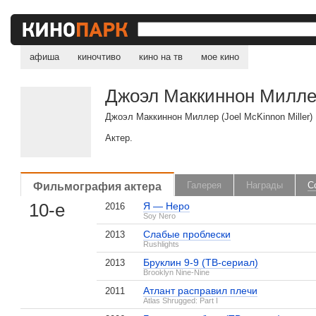
афиша
киночтиво
кино на тв
мое кино
Джоэл Маккиннон Милл
Джоэл Маккиннон Миллер (Joel McKinnon Miller)
Актер.
Фильмография актера
Галерея
Награды
С
10-е
Я — Неро
2016
Soy Nero
Слабые проблески
2013
Rushlights
Бруклин 9-9 (ТВ-сериал)
2013
Brooklyn Nine-Nine
Атлант расправил плечи
2011
Atlas Shrugged: Part I