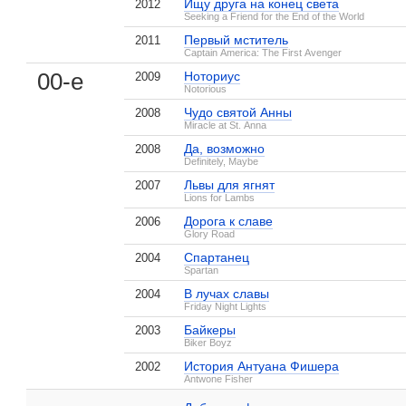
Ищу друга на конец света
2012
Seeking a Friend for the End of the World
Первый мститель
2011
Captain America: The First Avenger
00-е
Ноториус
2009
Notorious
Чудо святой Анны
2008
Miracle at St. Anna
Да, возможно
2008
Definitely, Maybe
Львы для ягнят
2007
Lions for Lambs
Дорога к славе
2006
Американцы
Ищу друга на конец
Дорога к сла
Glory Road
1 кадр
света
3 кадра
1 кадр
Спартанец
2004
Spartan
, поделитесь своим мнением
В лучах славы
2004
Friday Night Lights
Байкеры
2003
Biker Boyz
История Антуана Фишера
2002
История Антуана
Дерек Люк на IMDB.com
Antwone Fisher
Фишера
1 кадр
Добавить ссылку...