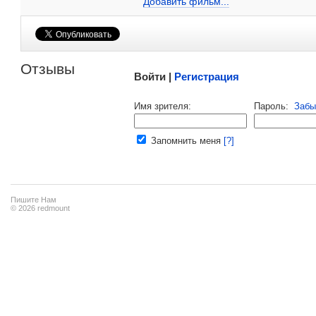
Добавить фильм...
Малосодержательные и грубые отзывы нещадно 
Отзывы
Войти |
Регистрация
Напомнить пароль |
войти
|
регист
Имя зрителя:
Пароль:
Забы
Ваш e-mail:
Запомнить меня
[?]
Пишите Нам
© 2026 redmount