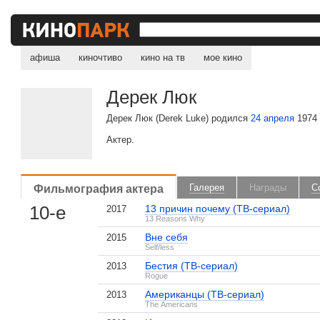
афиша
киночтиво
кино на тв
мое кино
Дерек Люк
Дерек Люк (Derek Luke) родился
24 апреля
1974 
Актер.
Фильмография актера
Галерея
Награды
С
10-е
13 причин почему (ТВ-сериал)
2017
13 Reasons Why
Вне себя
2015
Self/less
Бестия (ТВ-сериал)
2013
Rogue
Американцы (ТВ-сериал)
2013
The Americans