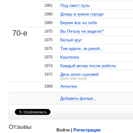
Под свист пуль
1981
Дождь в чужом городе
1980
Берем все на себя
1980
70-е
Вы Петьку не видели?
1975
Белый круг
1975
Там вдали, за рекой...
1975
Каштанка
1975
, поделитесь своим мнением
Каждый вечер после работы
1974
День моих сыновей
1972
Дзень маіх сыноў
Аннычка
1968
Виктор Степаненко на сайте Кино-Театр.ru
Добавить ссылку...
Добавить фильм...
Малосодержательные и грубые отзывы нещадно 
Отзывы
Войти |
Регистрация