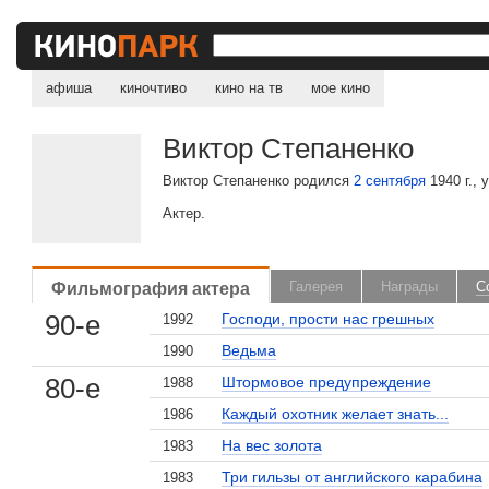
афиша
киночтиво
кино на тв
мое кино
Виктор Степаненко
Виктор Степаненко родился
2 сентября
1940 г., 
Актер.
Фильмография актера
Галерея
Награды
С
90-е
Господи, прости нас грешных
1992
Ведьма
1990
80-е
Штормовое предупреждение
1988
Каждый охотник желает знать...
1986
На вес золота
1983
Три гильзы от английского карабина
1983