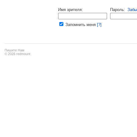
Напомнить пароль |
войти
|
регист
Имя зрителя:
Пароль:
Забы
Ваш e-mail:
Запомнить меня
[?]
Пишите Нам
© 2026 redmount