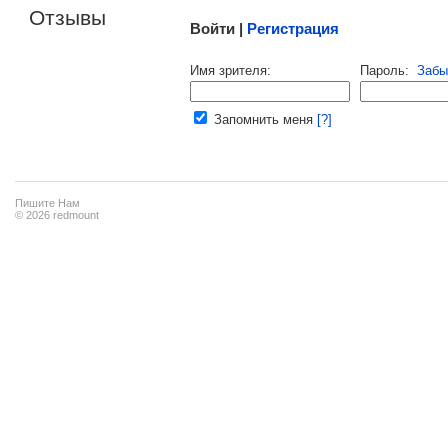
Отзывы
Войти |
Регистрация
Напомнить пароль |
войти
|
регист
Имя зрителя:
Пароль:
Забы
Ваш e-mail:
Запомнить меня
[?]
Пишите Нам
© 2026 redmount