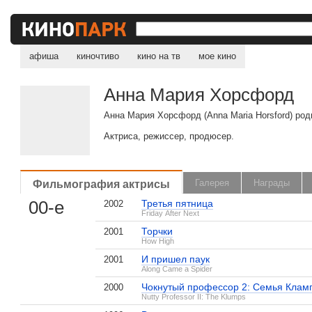
афиша
киночтиво
кино на тв
мое кино
Анна Мария Хорсфорд
Анна Мария Хорсфорд (Anna Maria Horsford) ро
Актриса, режиссер, продюсер.
Фильмография актрисы
Галерея
Награды
00-е
Третья пятница
2002
Friday After Next
Торчки
2001
How High
И пришел паук
2001
Along Came a Spider
Чокнутый профессор 2: Семья Клам
2000
Nutty Professor II: The Klumps