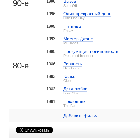
90-е
Вызов
1996
Set It Off
Один прекрасный день
1996
One Fine Day
Пятница
1995
Friday
Мистер Джонс
1993
Mr. Jones
Презумпция невиновности
1990
Presumed Innocent
80-е
Ревность
1986
Heartburn
, поделитесь своим мнением
Класс
1983
Class
Дитя любви
1982
Love Child
Поклонник
1981
Анна Мария Хорсфорд на IMDB.com
The Fan
Добавить ссылку...
Добавить фильм...
Малосодержательные и грубые отзывы нещадно 