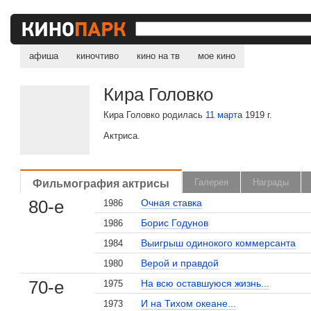
афиша
киночтиво
кино на тв
мое кино
Кира Головко
Кира Головко родилась
11 марта
1919 г.
Актриса.
Фильмография актрисы
Галерея
Награды
80-е
Очная ставка
1986
Борис Годунов
1986
Выигрыш одинокого коммерсанта
1984
Верой и правдой
1980
70-е
На всю оставшуюся жизнь...
1975
И на Тихом океане...
1973