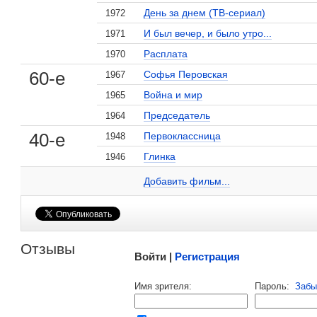
День за днем (ТВ-сериал)
1972
И был вечер, и было утро...
1971
Расплата
1970
60-е
Софья Перовская
1967
, поделитесь своим мнением
Война и мир
1965
Председатель
1964
40-е
Первоклассница
1948
Глинка
1946
Кира Головко на сайте Кино-Театр.ru
Добавить ссылку...
Добавить фильм...
Малосодержательные и грубые отзывы нещадно 
Отзывы
Войти |
Регистрация
Напомнить пароль |
войти
|
регист
Имя зрителя:
Пароль:
Забы
Ваш e-mail: