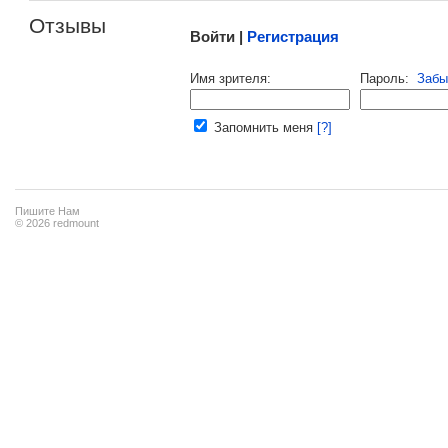
Отзывы
Войти |
Регистрация
Напомнить пароль |
войти
|
регист
Имя зрителя:
Пароль:
Забы
Ваш e-mail:
Запомнить меня
[?]
Пишите Нам
© 2026 redmount