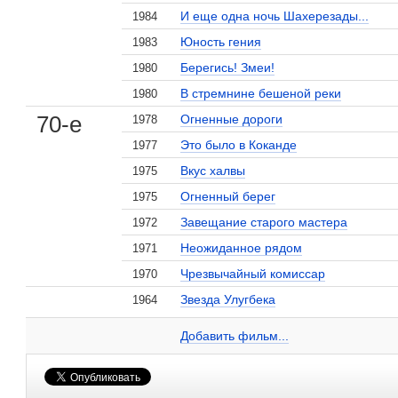
И еще одна ночь Шахерезады...
1984
Юность гения
1983
Берегись! Змеи!
1980
В стремнине бешеной реки
1980
70-е
Огненные дороги
1978
Это было в Коканде
1977
Вкус халвы
1975
Огненный берег
1975
, поделитесь своим мнением
Завещание старого мастера
1972
Неожиданное рядом
1971
Чрезвычайный комиссар
1970
Звезда Улугбека
1964
Наби Рахимов на сайте Кино-Театр.ru
Добавить ссылку...
Добавить фильм...
Малосодержательные и грубые отзывы нещадно 