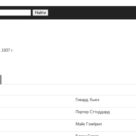
а
1937 г.
Говард Хьюз
Портер Сттоддард
Майк Гэмбрил