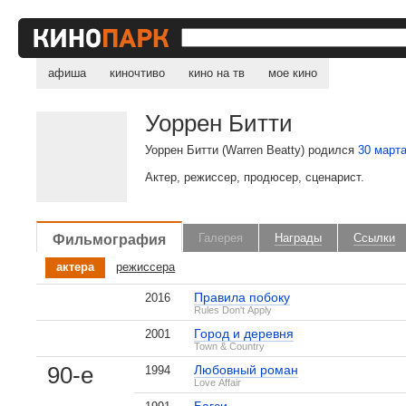
афиша
киночтиво
кино на тв
мое кино
Уоррен Битти
Уоррен Битти (Warren Beatty) родился
30 март
Актер, режиссер, продюсер, сценарист.
Фильмография
Галерея
Награды
Ссылки
актера
режиссера
Правила побоку
2016
Rules Don't Apply
Город и деревня
2001
Town & Country
90-е
Любовный роман
1994
Love Affair