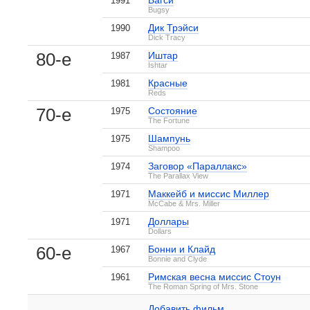
Багси
1991
Bugsy
Дик Трэйси
1990
Dick Tracy
80-е
Иштар
1987
Ishtar
Красные
1981
Reds
70-е
Состояние
1975
The Fortune
Шампунь
1975
Shampoo
1992
Оскар
Номинация «Лучший актер», фильм
Заговор «Параллакс»
1974
The Parallax View
1992
Золотой глобус
Номинация «Лучший драматический 
Маккейб и миссис Миллер
1971
1982
Оскар
Лучший режиссер
, фильм
«Красны
McCabe & Mrs. Miller
Номинация «Лучший актер», фильм
, поделитесь своим мнением
Доллары
Правила побоку
1971
2016
Dollars
Rules Don't Apply
1982
Золотой глобус
Лучший режиссер
, фильм
«Красны
60-е
Бонни и Клайд
Дик Трэйси
1967
1990
Номинация «Лучший драматический 
Bonnie and Clyde
Dick Tracy
1976
Золотой глобус
Номинация «Лучший актер в комеди
Римская весна миссис Стоун
Красные
1961
1981
Уоррен Битти на IMDB.com
The Roman Spring of Mrs. Stone
Reds
1968
Оскар
Номинация «Лучший актер», фильм
Добавить ссылку...
Добавить фильм...
Добавить фильм...