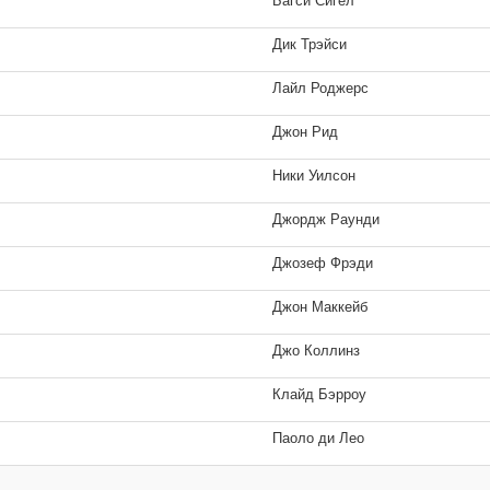
Багси Сигел
Дик Трэйси
Лайл Роджерс
Джон Рид
Ники Уилсон
Джордж Раунди
«Багси»
Джозеф Фрэди
актер», фильм
«Багси»
Джон Маккейб
е»
«Красные»
Джо Коллинз
е»
Клайд Бэрроу
актер», фильм
«Красные»
и или мьюзикле», фильм
«Шампунь»
Паоло ди Лео
«Бонни и Клайд»