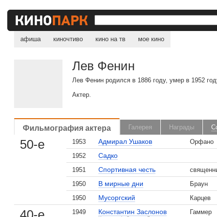
афиша
киночтиво
кино на тв
мое кино
Лев Фенин
Лев Фенин родился в 1886 году, умер в 1952 год
Актер.
Фильмография актера
Галерея
Награды
С
50-е
Адмирал Ушаков
1953
Орфано
Садко
1952
Спортивная честь
1951
священн
В мирные дни
1950
Браун
Мусоргский
1950
Карцев
40-е
Константин Заслонов
1949
Гаммер