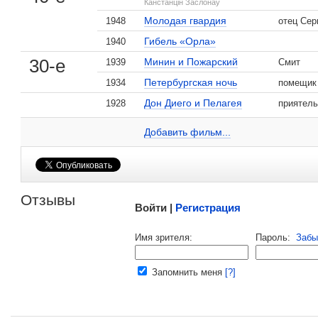
Канстанцін Заслонаў
Молодая гвардия
1948
отец Сер
, поделитесь своим мнением
Гибель «Орла»
1940
30-е
Минин и Пожарский
1939
Смит
Петербургская ночь
1934
помещик
Дон Диего и Пелагея
1928
приятель
Лев Фенин на сайте Кино-Театр.ru
Добавить ссылку...
Добавить фильм...
Малосодержательные и грубые отзывы нещадно 
Отзывы
Войти |
Регистрация
Напомнить пароль |
войти
|
регист
Имя зрителя:
Пароль:
Забы
Ваш e-mail:
Запомнить меня
[?]