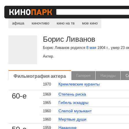
афиша
киночтиво
кино на тв
мое кино
Борис Ливанов
Борис Ливанов родился
8 мая
1904 г., умер 23 о
Актер.
Фильмография актера
Галерея
Награды
С
Кремлевские куранты
1970
60-е
Степень риска
1969
Гибель эскадры
1965
Слепой музыкант
1960
Мертвые души
1960
Накануне
1959