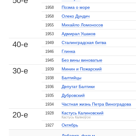
50-е
Поэма о море
1958
Олеко Дундич
1958
Михайло Ломоносов
1955
Адмирал Ушаков
1953
40-е
Сталинградская битва
1949
Глинка
1946
Без вины виноватые
1945
30-е
Минин и Пожарский
1939
Балтийцы
1938
Депутат Балтики
1936
Дубровский
1935
, поделитесь своим мнением
Частная жизнь Петра Виноградова
1934
20-е
Кастусь Калиновский
1928
Кастусь Каліноўскі
Октябрь
1927
Борис Ливанов на сайте Кино-Театр.ru
Добавить ссылку...
Добавить фильм...