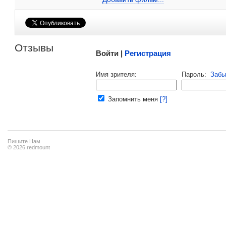
Малосодержательные и грубые отзывы нещадно 
Отзывы
Войти |
Регистрация
Напомнить пароль |
войти
|
регист
Имя зрителя:
Пароль:
Забы
Ваш e-mail:
Запомнить меня
[?]
Пишите Нам
© 2026 redmount