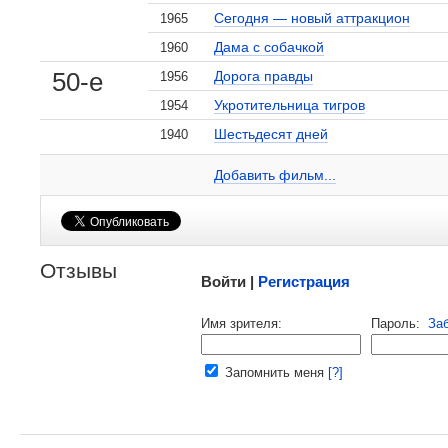
Сегодня — новый аттракцион
1965
, поделитесь своим мнением
Дама с собачкой
1960
50-е
Дорога правды
1956
Укротительница тигров
1954
Шестьдесят дней
1940
Михаил Иванов на сайте Кино-Театр.ru
Добавить ссылку...
Добавить фильм...
Малосодержательные и грубые отзывы нещадно
Отзывы
Войти |
Регистрация
Напомнить пароль |
войти
|
реги
Имя зрителя:
Пароль:
За
Ваш e-mail:
Запомнить меня
[?]