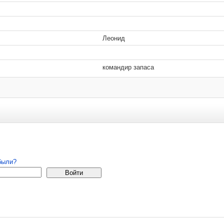
Леонид
командир запаса
 удаляются.
страция
были?