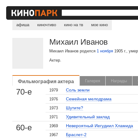
афиша
киночтиво
кино на тв
мое кино
Михаил Иванов
Михаил Иванов родился
1 ноября
1905 г., умер
Актер.
Фильмография актера
Галерея
Награды
70-е
Соль земли
1979
Семейная мелодрама
1976
Шутите?
1973
Удивительный заклад
1971
60-е
Невероятный Иегудиил Хламида
1969
Браслет-2
1967