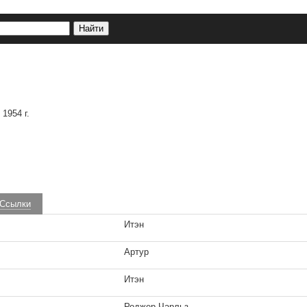
я
1954 г.
Ссылки
Итэн
Артур
Итэн
Роджер Чарльз