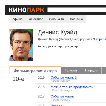
афиша
киночтиво
кино на тв
мое кино
Деннис Куэйд
Деннис Куэйд (Dennis Quaid) родился
9 апрел
Актер, режиссер, продюсер.
Фильмография актера
Галерея
Награды
10-е
Собачья жизнь 2
2019
A Dog's Journey
Можно только представить
2018
I Can Only Imagine
Собачья жизнь
2017
A Dog's Purpose
Правда
2015