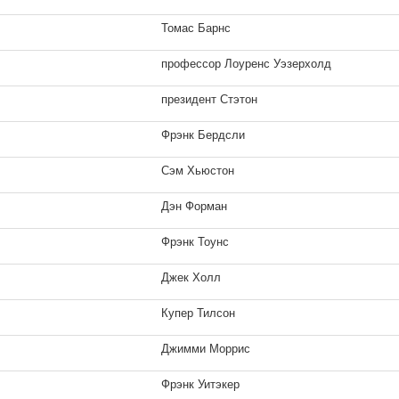
Томас Барнс
профессор Лоуренс Уэзерхолд
президент Стэтон
Фрэнк Бердсли
Сэм Хьюстон
Дэн Форман
Фрэнк Тоунс
Джек Холл
Купер Тилсон
Джимми Моррис
Фрэнк Уитэкер