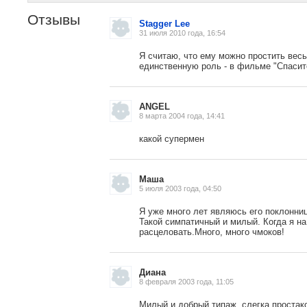
Отзывы
Stagger Lee
31 июля 2010 года, 16:54
Я считаю, что ему можно простить весь
единственную роль - в фильме "Спасит
ANGEL
8 марта 2004 года, 14:41
какой супермен
Маша
5 июля 2003 года, 04:50
, поделитесь своим мнением
Я уже много лет являюсь его поклоннице
Такой симпатичный и милый. Когда я на
расцеловать.Много, много чмоков!
Диана
8 февраля 2003 года, 11:05
Милый и добрый типаж, слегка простако