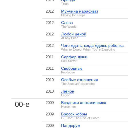
Truth
Мужчина нарасхват
2012
Playing for Keeps
Слова
2012
The Words
Любой ценой
2012
At Any Price
Чего ждать, когда ждешь ребенка
2012
What to Expect When You're Expecting
Серфер души
2011
Soul Surfer
Свободные
2011
Footloose
Особые отношения
2010
The Special Relationship
Легион
2010
Legion
00-е
Всадники апокалипсиса
2009
Horsemen
Бросок кобры
2009
G.I. Joe: The Rise of Cobra
Пандорум
2009