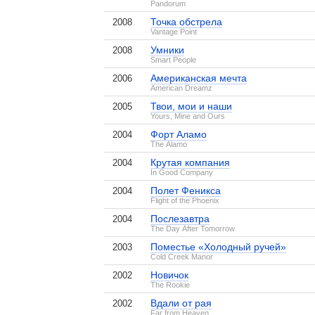
Pandorum
Точка обстрела
2008
Vantage Point
Умники
2008
Smart People
Американская мечта
2006
American Dreamz
Твои, мои и наши
2005
Yours, Mine and Ours
Форт Аламо
2004
The Alamo
Крутая компания
2004
In Good Company
Полет Феникса
2004
Flight of the Phoenix
Послезавтра
2004
The Day After Tomorrow
Поместье «Холодный ручей»
2003
Cold Creek Manor
Новичок
2002
The Rookie
Вдали от рая
2002
Far from Heaven