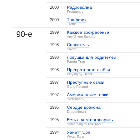
Радиоволна
2000
Frequency
Траффик
2000
Traffic
90-е
Каждое воскресенье
1999
Any Given Sunday
Спаситель
1998
Savior
Ловушка для родителей
1998
Parent Trap
Превратности любви
1998
Playing by Heart
Преступные связи
1997
Gang Related
Американские горки
1997
Switchback
Правда
Мужчина нарасхват
Сердце дракона
1996
1 кадр
1 кадр
Dragonheart
Есть о чем поговорить
1995
Something to Talk About
Уайатт Эрп
1994
Wyatt Earp