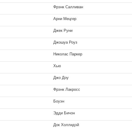
Фрэнк Салливан
Арни Мецгер
Джек Руни
Джошуа Роуз
Николас Паркер
Хью
Джо Доу
Фрэнк Лакросс
Слова
Чего ждать, когда ждешь
Боуэн
1 кадр
ребенка
1 кадр
Эдди Бичон
Док Холлидэй