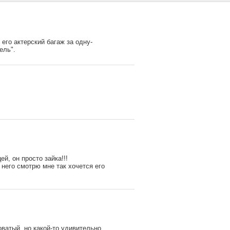
 его актерский багаж за одну-
ель".
й, он просто зайка!!!
 него смотрю мне так хочется его
ватый, но какой-то удивительно