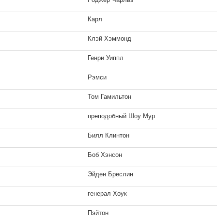
Карл
Клэй Хэммонд
Генри Уиппл
Рэмси
Том Гамильтон
преподобный Шоу Мур
Билл Клинтон
Боб Хэнсон
Эйден Бреслин
генерал Хоук
Пэйтон