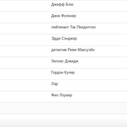
Джефф Блю
Особые отношения
Всадники апокалипсиса
Джек Фолкнер
4 кадра
3 кадра
лейтенант Так Пенделтон
Эдди Сэнджер
детектив Реми Максуэйн
Умники
Американская мечта
Уиллис Дэвидж
5 кадров
5 кадров
Гордон Купер
Лар
Фил Лоувер
ериале или телефильме», фильм
«Особые отношения»
Послезавтра
Внутреннее пространство
1 кадр
2 кадра
плана», фильм
«Вдали от рая»