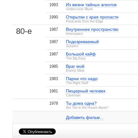
Из жизни тайных агентов
1993
Undercover Blues
Серфер души
Свободные
Открытки с края пропасти
1990
1 кадр
2 кадра
Postcards from the Edge
80-е
Внутреннее пространство
1987
Innerspace
Подозреваемый
1987
Suspect
Большой кайф
1987
The Big Easy
Бросок кобры
Пандорум
Враг мой
1985
1 кадр
3 кадра
Enemy Mine
Парни что надо
1983
The Right Stuff
Пещерный человек
1981
Caveman
Ты дома одна?
1978
Деннис Куэйд на IMDB.com
Are You in the House Alone?
2011
Золотой глобус
Номинация «Лучший актер в мини-с
Твои, мои и наши
Полет Феникса
5 кадров
7 кадров
Добавить ссылку...
Добавить фильм...
2003
Золотой глобус
Номинация «Лучший актер второго 