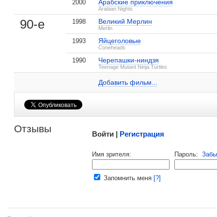
Арабские приключения
2000
Arabian Nights
, поделитесь своим мнением
90-е
Великий Мерлин
1998
Merlin
Яйцеголовые
1993
Coneheads
Черепашки-ниндзя
1990
Стив Бэррон на IMDB.com
Teenage Mutant Ninja Turtles
Добавить ссылку...
Добавить фильм...
Малосодержательные и грубые отзывы нещадно 
Отзывы
Войти |
Регистрация
Напомнить пароль |
войти
|
регист
Имя зрителя:
Пароль:
Забы
Ваш e-mail:
Запомнить меня
[?]