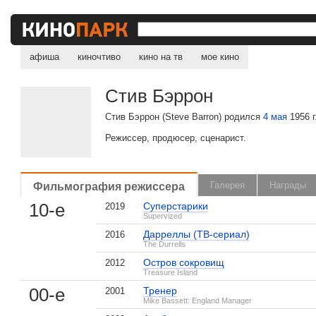
афиша
киночтиво
кино на тв
мое кино
Стив Бэррон
Стив Бэррон (Steve Barron) родился
4 мая
1956 г
Режиссер, продюсер, сценарист.
Фильмография режиссера
Галерея
Награды
10-е
Суперстарики
2019
Supervized
Дарреллы (ТВ-сериал)
2016
The Durrells
Остров сокровищ
2012
Treasure Island
00-е
Тренер
2001
Mike Bassett: England Manager