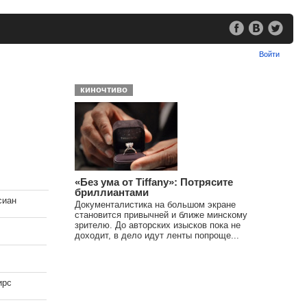
Войти
киночтиво
«Без ума от Tiffany»: Потрясите
бриллиантами
сиан
Документалистика на большом экране
становится привычней и ближе минскому
зрителю. До авторских изысков пока не
доходит, в дело идут ленты попроще...
ирс