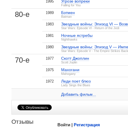
Угрозе вопреки
1995
Falling for You
80-е
Бэтмен
1989
Batman
Звездные войны: Эпизод VI — Воз
1983
Star Wars: Episode VI - Return of the Jedi
Ночные ястребы
1981
Nighthawks
Звездные войны: Эпизод V — Импе
1980
Star Wars: Episode V - The Empire Strikes Bac
, поделитесь своим мнением
70-е
Скотт Джоплин
1977
Scott Joplin
Махогани
1975
Mahogany
Леди поет блюз
1972
Билли Ди Уильямс на IMDB.com
Lady Sings the Blues
Частная практика
1 кадр
Добавить ссылку...
Добавить фильм...
Малосодержательные и грубые отзывы нещадно
Отзывы
Войти |
Регистрация