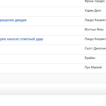
Фрэнк Лазаро
Харви Дент
вращение джедая
Ландо Калрис
Мэттью Фокс
рия наносит ответный удар
Ландо Калрис
k
Скотт Джопли
Брайан
Луи Маккей
 удаляются.