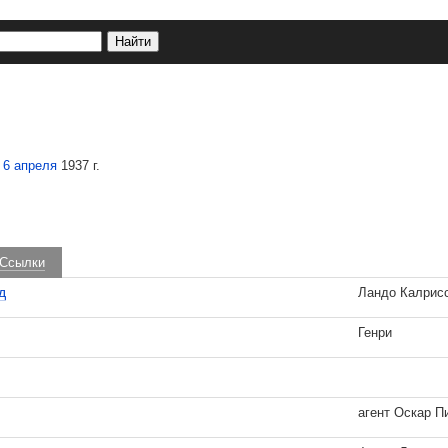
я
6 апреля
1937 г.
Ссылки
д
Ландо Калрис
Генри
агент Оскар П