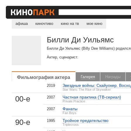
афиша
киночтиво
кино на тв
мое кино
Билли Ди Уильямс
Билли Ди Уильямс (Billy Dee Williams) родилс
Актер, сценарист.
Фильмография актера
Галерея
Награды
Звездные войны: Скайуокер. Восхо
2019
Star Wars: The Rise of Skywalker
00-е
Частная практика (ТВ-сериал)
2007
Private Practice
Фанаты
2007
Fan Boys
90-е
Тройное предательство
1995
Triplecross