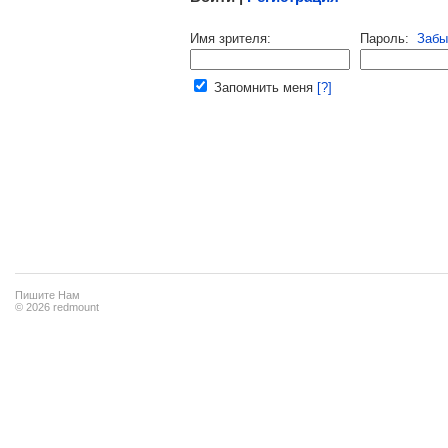
Напомнить пароль |
войти
|
регист
Имя зрителя:
Пароль:
Забы
Ваш e-mail:
Запомнить меня
[?]
Пишите Нам
© 2026 redmount