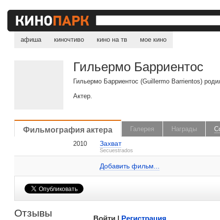
афиша
киночтиво
кино на тв
мое кино
Гильермо Барриентос
Гильермо Барриентос (Guillermo Barrientos) род
Актер.
, поделитесь своим мнением
Фильмография актера
Галерея
Награды
С
Захват
2010
Гильермо Барриентос на IMDB.com
Secuestrados
Добавить ссылку...
Добавить фильм...
Малосодержательные и грубые отзывы нещадно 
Отзывы
Войти |
Регистрация