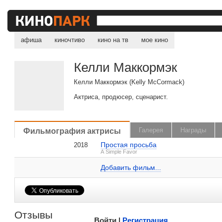
афиша
киночтиво
кино на тв
мое кино
Келли Маккормэк
Келли Маккормэк (Kelly McCormack)
Актриса, продюсер, сценарист.
, поделитесь своим мнением
Фильмография актрисы
Галерея
Награды
Простая просьба
2018
Келли Маккормэк на IMDB.com
A Simple Favor
Добавить ссылку...
Добавить фильм...
Малосодержательные и грубые отзывы нещадно 
Отзывы
Войти |
Регистрация