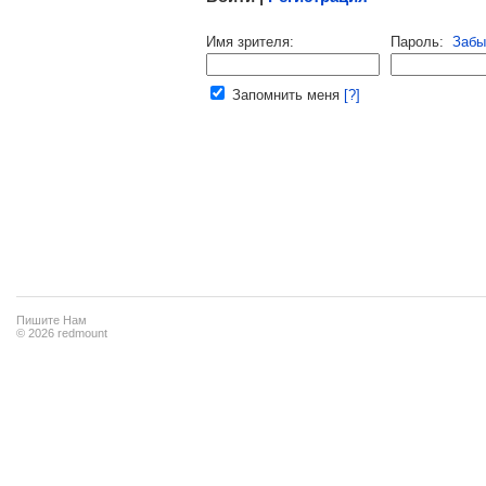
Напомнить пароль |
войти
|
регист
Имя зрителя:
Пароль:
Забы
Ваш e-mail:
Запомнить меня
[?]
Пишите Нам
© 2026 redmount