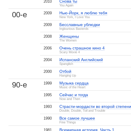
Снова ты
2010
You Again
00-е
Нью-Йорк, я люблю тебя
2009
New York, I Love You
Бесславные ублюдки
2009
Inglourious Basterds
Женщины
2008
The Women
Очень страшное кино 4
2006
Scary Movie 4
Испанский Английский
2004
Spanglish
Отбой
2000
Hanging Up
90-е
Музыка сердца
1999
Music of the Heart
Сейчас и тогда
1995
Now and Then
Страсти-мордасти во второй степен
1993
Double, Double, Toil and Trouble
Все самое лучшее
1990
Fine Things
Всемирная история. Часть 1
1981