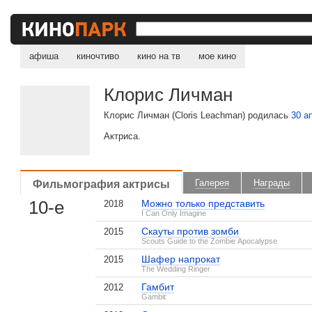
афиша
киночтиво
кино на тв
мое кино
Клорис Личман
Клорис Личман (Cloris Leachman) родилась
30 а
Актриса.
Фильмография актрисы
Галерея
Награды
10-е
Можно только представить
2018
I Can Only Imagine
Скауты против зомби
2015
Scouts Guide to the Zombie Apocalypse
Шафер напрокат
2015
The Wedding Ringer
Гамбит
2012
Gambit