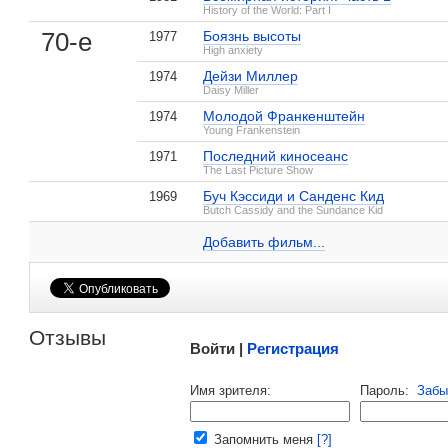
History of the World: Part I
70-е
Боязнь высоты
1977
High anxiety
Дейзи Миллер
1974
Daisy Miller
, поделитесь своим мнением
Молодой Франкенштейн
1974
Young Frankenstein
Последний киносеанс
1971
The Last Picture Show
Буч Кэссиди и Санденс Кид
1969
Клорис Личман на IMDB.com
Butch Cassidy and the Sundance Kid
1972
Оскар
Лучшая актриса второго плана
, фи
Женщины
Испанский Английский
1 кадр
2 кадра
Добавить ссылку...
Добавить фильм...
1972
Золотой глобус
Номинация «Лучшая актриса второго 
Малосодержательные и грубые отзывы нещадно 
Отзывы
Войти |
Регистрация
Напомнить пароль |
войти
|
регист
Имя зрителя:
Пароль:
Забы
Ваш e-mail:
Запомнить меня
[?]