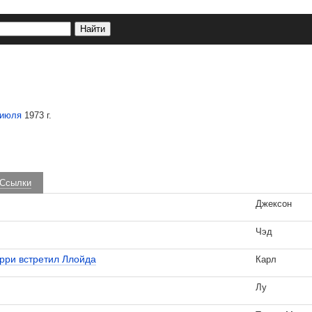
 июля
1973 г.
Ссылки
Джексон
Чэд
арри встретил Ллойда
Карл
Лу