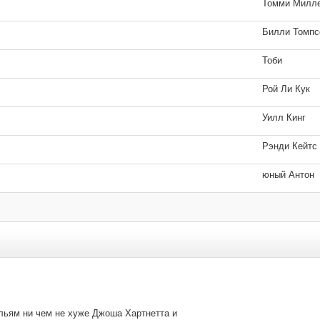
Томми Милл
Билли Томпс
Тоби
Рой Ли Кук
Уилл Кинг
Рэнди Кейтс
юный Антон
льям ни чем не хуже Джоша Хартнетта и