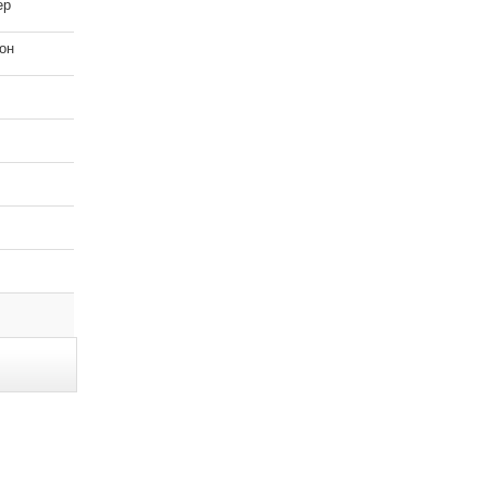
ер
он