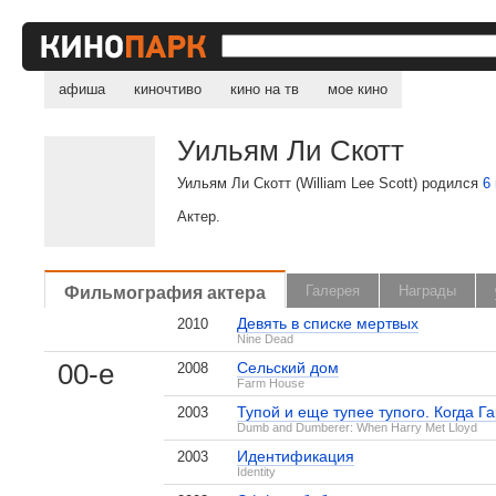
афиша
киночтиво
кино на тв
мое кино
Уильям Ли Скотт
Уильям Ли Скотт (William Lee Scott) родился
6
Актер.
Фильмография актера
Галерея
Награды
Девять в списке мертвых
2010
Nine Dead
00-е
Сельский дом
2008
Farm House
Тупой и еще тупее тупого. Когда Г
2003
Dumb and Dumberer: When Harry Met Lloyd
Идентификация
2003
Identity