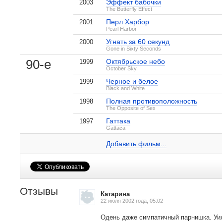
Эффект бабочки
2003
The Butterfly Effect
Перл Харбор
2001
Pearl Harbor
Угнать за 60 секунд
2000
Gone in Sixty Seconds
90-е
Октябрьское небо
1999
October Sky
Черное и белое
1999
Black and White
Полная противоположность
1998
The Opposite of Sex
Гаттака
1997
Уильям Ли Скотт на IMDB.com
Gattaca
, поделитесь своим мнением
Добавить ссылку...
Добавить фильм...
Отзывы
Катарина
22 июля 2002 года, 05:02
Одень даже симпатичный парнишка. Уи