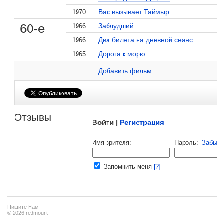
, поделитесь своим мнением
Вас вызывает Таймыр
1970
60-е
Заблудший
1966
Два билета на дневной сеанс
1966
Дорога к морю
1965
Лариса Барабанова на сайте Кино-Театр.ru
Добавить ссылку...
Добавить фильм...
Малосодержательные и грубые отзывы нещадно 
Отзывы
Войти |
Регистрация
Напомнить пароль |
войти
|
регист
Имя зрителя:
Пароль:
Забы
Ваш e-mail:
Запомнить меня
[?]
Пишите Нам
© 2026 redmount