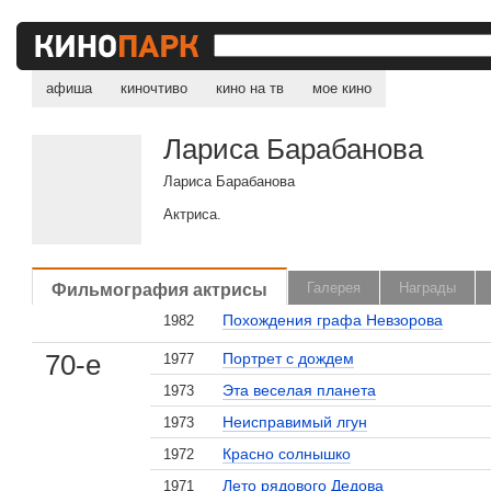
афиша
киночтиво
кино на тв
мое кино
Лариса Барабанова
Лариса Барабанова
Актриса.
Фильмография актрисы
Галерея
Награды
Похождения графа Невзорова
1982
70-е
Портрет с дождем
1977
Эта веселая планета
1973
Неисправимый лгун
1973
Красно солнышко
1972
Лето рядового Дедова
1971