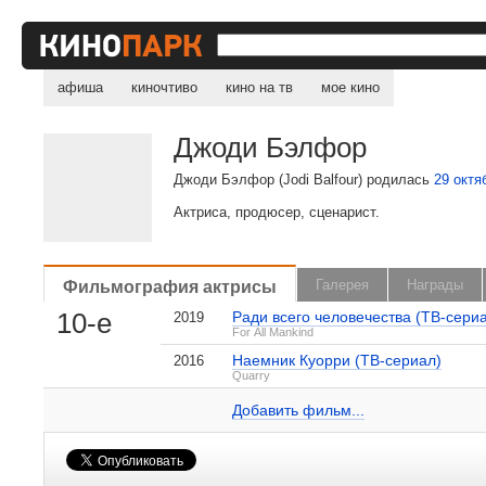
афиша
киночтиво
кино на тв
мое кино
Джоди Бэлфор
Джоди Бэлфор (Jodi Balfour) родилась
29 октя
Актриса, продюсер, сценарист.
, поделитесь своим мнением
Фильмография актрисы
Галерея
Награды
10-е
Ради всего человечества (ТВ-сери
2019
For All Mankind
Наемник Куорри (ТВ-сериал)
2016
Джоди Бэлфор на IMDB.com
Quarry
Добавить ссылку...
Добавить фильм...
Малосодержательные и грубые отзывы нещадно