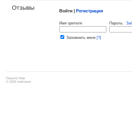
Отзывы
Войти |
Регистрация
Напомнить пароль |
войти
|
реги
Имя зрителя:
Пароль:
За
Ваш e-mail:
Запомнить меня
[?]
Пишите Нам
© 2026 redmount