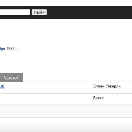
бря
1987 г.
Ссылки
ал)
Эллен Уэверли
Джони
 удаляются.