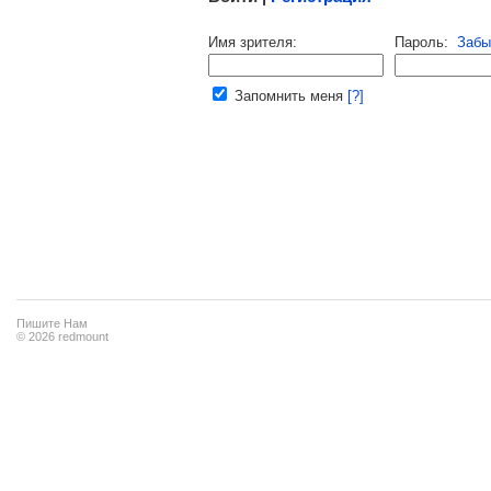
Напомнить пароль |
войти
|
регист
Имя зрителя:
Пароль:
Забы
Ваш e-mail:
Запомнить меня
[?]
Пишите Нам
© 2026 redmount