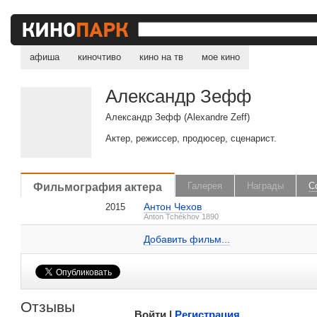
афиша
киночтиво
кино на тв
мое кино
Александр Зефф
Александр Зефф (Alexandre Zeff)
Актер, режиссер, продюсер, сценарист.
, поделитесь своим мнением
Фильмография актера
Галерея
Награды
С
Антон Чехов
2015
Александр Зефф на IMDB.com
Anton Tchékhov 1890
Добавить ссылку...
Добавить фильм...
Малосодержательные и грубые отзывы нещадно 
Отзывы
Войти |
Регистрация