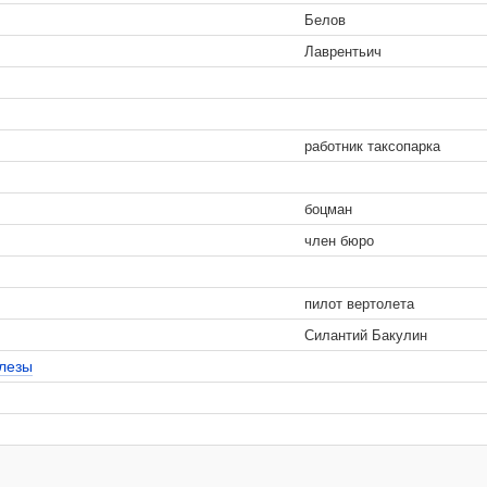
Белов
Лаврентьич
работник таксопарка
боцман
член бюро
пилот вертолета
Силантий Бакулин
слезы