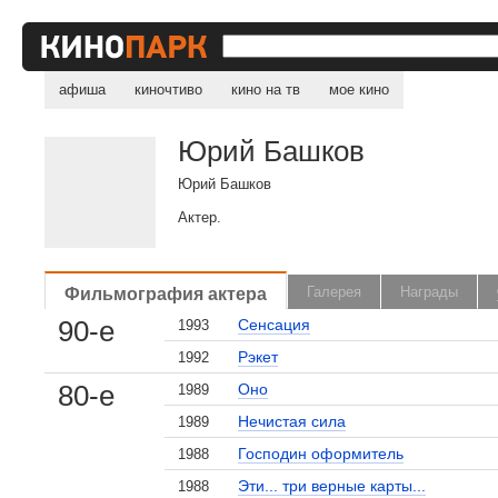
афиша
киночтиво
кино на тв
мое кино
Юрий Башков
Юрий Башков
Актер.
Фильмография актера
Галерея
Награды
90-е
Сенсация
1993
Рэкет
1992
80-е
Оно
1989
Нечистая сила
1989
Господин оформитель
1988
Эти... три верные карты...
1988