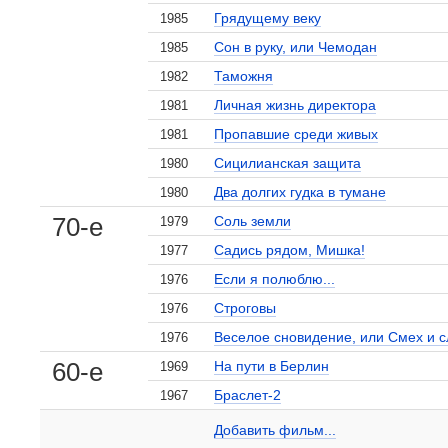
Грядущему веку
1985
Сон в руку, или Чемодан
1985
Таможня
1982
Личная жизнь директора
1981
Пропавшие среди живых
1981
Сицилианская защита
1980
Два долгих гудка в тумане
1980
70-е
Соль земли
1979
Садись рядом, Мишка!
1977
Если я полюблю...
1976
, поделитесь своим мнением
Строговы
1976
Веселое сновидение, или Смех и 
1976
60-е
На пути в Берлин
1969
Браслет-2
1967
Юрий Башков на сайте Кино-Театр.ru
Добавить ссылку...
Добавить фильм...